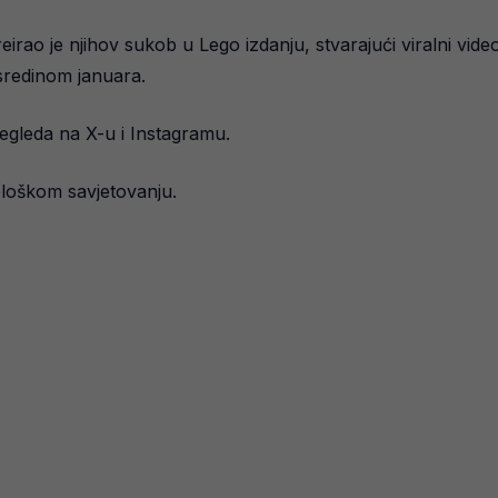
eirao je njihov sukob u Lego izdanju, stvarajući viralni v
 sredinom januara.
regleda na X-u i Instagramu.
ološkom savjetovanju.