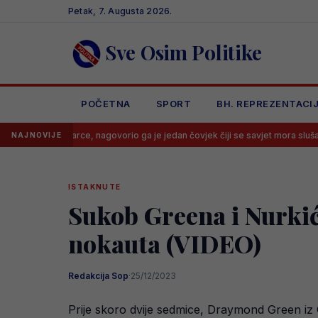
Skip
Petak, 7. Augusta 2026.
to
content
Sve Osim Politike
POČETNA
SPORT
BH. REPREZENTACI
Barce, nagovorio ga je jedan čovjek čiji se savjet mora slušati
Spall
NAJNOVIJE
ISTAKNUTE
Sukob Greena i Nurkić
nokauta (VIDEO)
Redakcija Sop
·
25/12/2023
Prije skoro dvije sedmice, Draymond Green iz