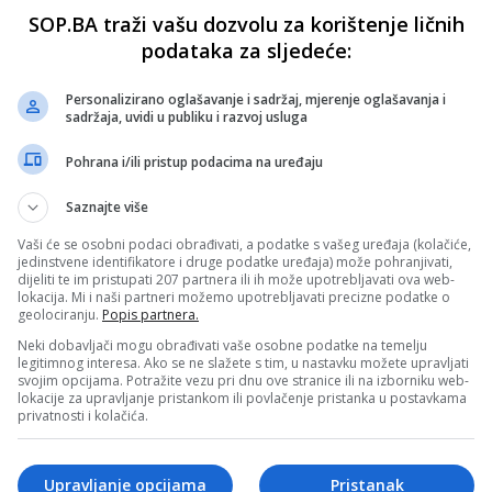
SOP.BA traži vašu dozvolu za korištenje ličnih
podataka za sljedeće:
Personalizirano oglašavanje i sadržaj, mjerenje oglašavanja i
sadržaja, uvidi u publiku i razvoj usluga
Pohrana i/ili pristup podacima na uređaju
Saznajte više
Vaši će se osobni podaci obrađivati, a podatke s vašeg uređaja (kolačiće,
jedinstvene identifikatore i druge podatke uređaja) može pohranjivati,
dijeliti te im pristupati 207 partnera ili ih može upotrebljavati ova web-
lokacija. Mi i naši partneri možemo upotrebljavati precizne podatke o
geolociranju.
Popis partnera.
Neki dobavljači mogu obrađivati vaše osobne podatke na temelju
legitimnog interesa. Ako se ne slažete s tim, u nastavku možete upravljati
svojim opcijama. Potražite vezu pri dnu ove stranice ili na izborniku web-
lokacije za upravljanje pristankom ili povlačenje pristanka u postavkama
privatnosti i kolačića.
Upravljanje opcijama
Pristanak