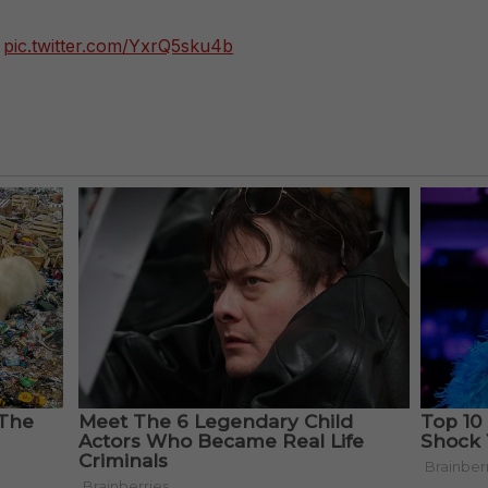
)
pic.twitter.com/YxrQ5sku4b