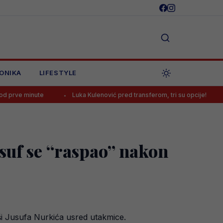
ONIKA
LIFESTYLE
Luka Kulenović pred transferom, tri su opcije!
Tabaković k
suf se “raspao” nakon
ši Jusufa Nurkića usred utakmice.