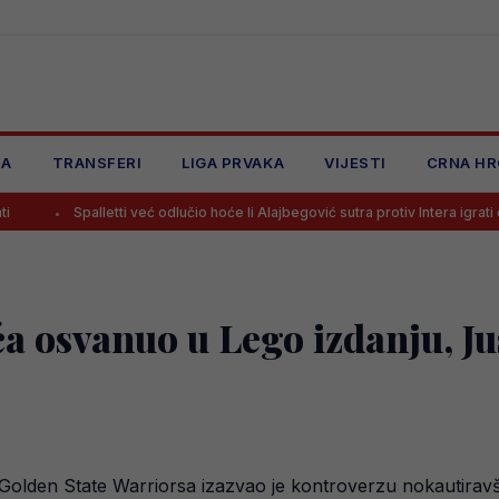
JA
TRANSFERI
LIGA PRVAKA
VIJESTI
CRNA HR
etti već odlučio hoće li Alajbegović sutra protiv Intera igrati od prve minute
a osvanuo u Lego izdanju, Ju
 Golden State Warriorsa izazvao je kontroverzu nokautirav