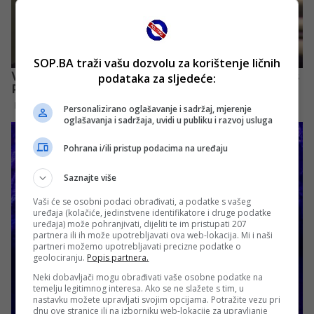
SOP.BA traži vašu dozvolu za korištenje ličnih
podataka za sljedeće:
Personalizirano oglašavanje i sadržaj, mjerenje
oglašavanja i sadržaja, uvidi u publiku i razvoj usluga
Pohrana i/ili pristup podacima na uređaju
Saznajte više
Vaši će se osobni podaci obrađivati, a podatke s vašeg
uređaja (kolačiće, jedinstvene identifikatore i druge podatke
uređaja) može pohranjivati, dijeliti te im pristupati 207
partnera ili ih može upotrebljavati ova web-lokacija. Mi i naši
partneri možemo upotrebljavati precizne podatke o
geolociranju.
Popis partnera.
Neki dobavljači mogu obrađivati vaše osobne podatke na
temelju legitimnog interesa. Ako se ne slažete s tim, u
nastavku možete upravljati svojim opcijama. Potražite vezu pri
dnu ove stranice ili na izborniku web-lokacije za upravljanje