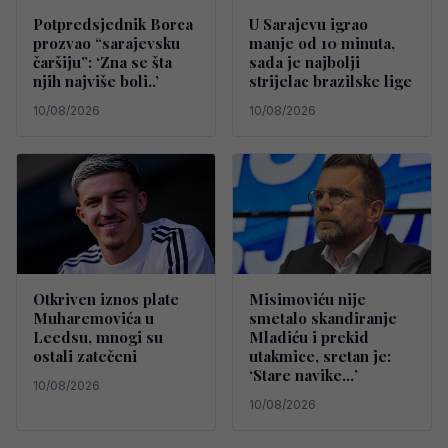
Potpredsjednik Borca
U Sarajevu igrao
prozvao “sarajevsku
manje od 10 minuta,
čaršiju”: ‘Zna se šta
sada je najbolji
njih najviše boli..’
strijelac brazilske lige
10/08/2026
10/08/2026
Otkriven iznos plate
Misimoviću nije
Muharemovića u
smetalo skandiranje
Leedsu, mnogi su
Mladiću i prekid
ostali zatečeni
utakmice, sretan je:
‘Stare navike…’
10/08/2026
10/08/2026