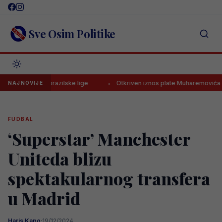
Skip
to
content
Sve Osim Politike
jelac brazilske lige
Otkriven iznos plate Muharemovića u Leedsu, m
NAJNOVIJE
FUDBAL
‘Superstar’ Manchester
Uniteda blizu
spektakularnog transfera
u Madrid
Haris Kapo
·
19/12/2024