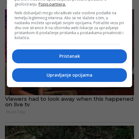
geolociranju.
Popis partnera.
Neki dobavljači mogu obrađivati vaše osobne podatke na
temelju legitimnog interesa. Ako se ne slažete s tim, u
nastavku možete upravljati svojim opcijama. Potražite vezu pri
dnu ove stranice ili na izborniku web-lokacije za upravljanje
pristankom ili povlačenje pristanka u postavkama privatnosti i
kolačića.
Pristanak
Upravljanje opcijama