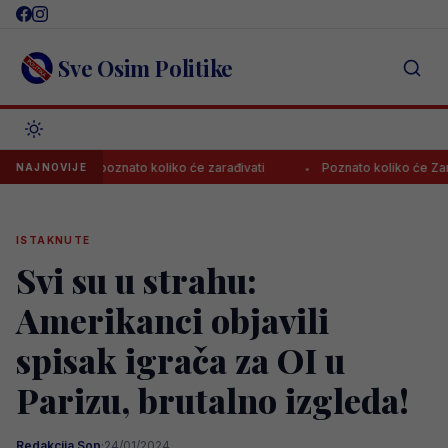
Skip
to
content
Sve Osim Politike
onspor, poznato koliko će zarađivati
Poznato koliko će Zaragoza 
NAJNOVIJE
ISTAKNUTE
Svi su u strahu:
Amerikanci objavili
spisak igrača za OI u
Parizu, brutalno izgleda!
Redakcija Sop
·
24/01/2024