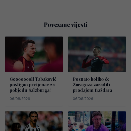
Povezane vijesti
Goooooool! Tabaković
Poznato koliko će
postigao prvijenac za
Zaragoza zaraditi
pobjedu Salzburga!
prodajom Baždara
06/08/2026
06/08/2026