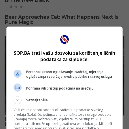
SOP.BA traži vašu dozvolu za korištenje ličnih
podataka za sljedeće:
Personalizirano oglašavanje i sadržaj, mjerenje
oglašavanja i sadržaja, uvidi u publiku i razvoj usluga
Pohrana i/ili pristup podacima na uređaju
Saznajte više
Vaši će se osobni podaci obrađivati, a podatke s vašeg
uređaja (kolačiće, jedinstvene identifikatore i druge podatke
uređaja) može pohranjivati, dijeliti te im pristupati 207
partnera ili ih može upotrebljavati ova web-lokacija. Mi i naši
partneri možemo upotrebljavati precizne podatke o