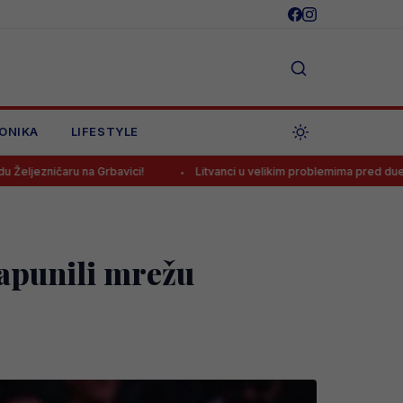
ONIKA
LIFESTYLE
rbavici!
Litvanci u velikim problemima pred duel protiv BiH
napunili mrežu