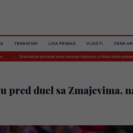
JA
TRANSFERI
LIGA PRVAKA
VIJESTI
CRNA HR
an početak nove sezone! Husković u finišu donio pobjedu Željezničaru na G
gu pred duel sa Zmajevima, 