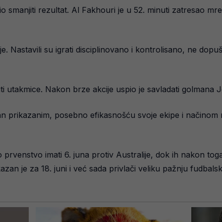
manjiti rezultat. Al Fakhouri je u 52. minuti zatresao mre
. Nastavili su igrati disciplinovano i kontrolisano, ne dopušt
i utakmice. Nakon brze akcije uspio je savladati golmana Jo
n prikazanim, posebno efikasnošću svoje ekipe i načinom na
 prvenstvo imati 6. juna protiv Australije, dok ih nakon to
an je za 18. juni i već sada privlači veliku pažnju fudbalsk