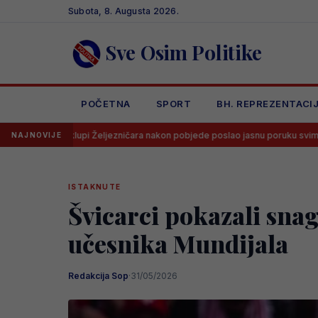
Skip
Subota, 8. Augusta 2026.
to
content
Sve Osim Politike
POČETNA
SPORT
BH. REPREZENTACI
pi Željezničara nakon pobjede poslao jasnu poruku svima
Dramatič
NAJNOVIJE
ISTAKNUTE
Švicarci pokazali sna
učesnika Mundijala
Redakcija Sop
·
31/05/2026