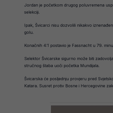
Jordan je početkom drugog poluvremena uspio s
selekciji.
Ipak, Švicarci nisu dozvolili nikakvo iznenađenje
golu.
Konačnih 4:1 postavio je Fassnacht u 79. minut
Selektor Švicarske sigurno može biti zadovolja
stručnog štaba uoči početka Mundijala.
Švicarska će posljednju provjeru pred Svjetsko
Katara. Susret protiv Bosne i Hercegovine zakaz