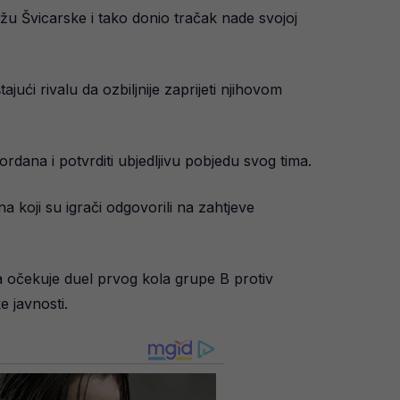
žu Švicarske i tako donio tračak nade svojoj
ajući rivalu da ozbiljnije zaprijeti njihovom
rdana i potvrditi ubjedljivu pobjedu svog tima.
 koji su igrači odgovorili na zahtjeve
ga očekuje duel prvog kola grupe B protiv
e javnosti.