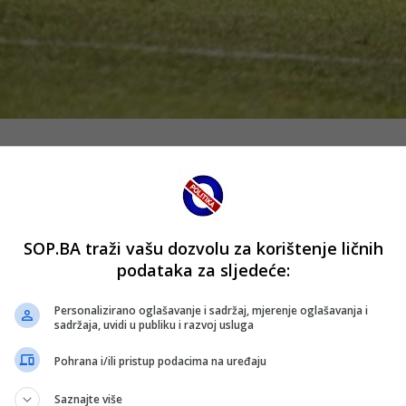
ozbiljnu poruku konkurenciji pred nastup na Svjetskom prve
ljskom susretu bez većih problema savladali Jordan rezultat
Švicarske djelovala je veoma sigurno i organizovano. Od samo
SOP.BA traži vašu dozvolu za korištenje ličnih
podataka za sljedeće:
olo bio precizan sa bijele tačke. Napadač Švicarske rutinski
Personalizirano oglašavanje i sadržaj, mjerenje oglašavanja i
sadržaja, uvidi u publiku i razvoj usluga
Pohrana i/ili pristup podacima na uređaju
ena. Ndoye je iskoristio dobru akciju svog tima i pogodio 
Saznajte više