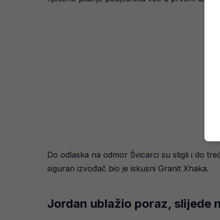
Do odlaska na odmor Švicarci su stigli i do t
siguran izvođač bio je iskusni Granit Xhaka.
Jordan ublažio poraz, slijede 