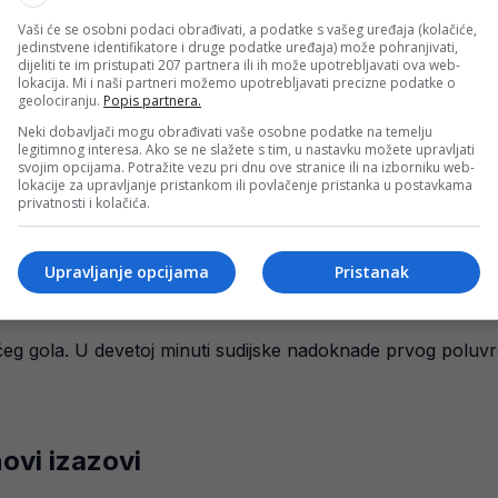
Vaši će se osobni podaci obrađivati, a podatke s vašeg uređaja (kolačiće,
jedinstvene identifikatore i druge podatke uređaja) može pohranjivati,
dijeliti te im pristupati 207 partnera ili ih može upotrebljavati ova web-
lokacija. Mi i naši partneri možemo upotrebljavati precizne podatke o
geolociranju.
Popis partnera.
Neki dobavljači mogu obrađivati vaše osobne podatke na temelju
legitimnog interesa. Ako se ne slažete s tim, u nastavku možete upravljati
svojim opcijama. Potražite vezu pri dnu ove stranice ili na izborniku web-
lokacije za upravljanje pristankom ili povlačenje pristanka u postavkama
privatnosti i kolačića.
Upravljanje opcijama
Pristanak
rećeg gola. U devetoj minuti sudijske nadoknade prvog polu
novi izazovi