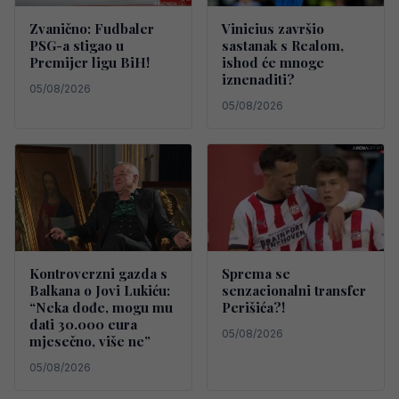
Zvanično: Fudbaler
Vinicius završio
PSG-a stigao u
sastanak s Realom,
Premijer ligu BiH!
ishod će mnoge
iznenaditi?
05/08/2026
05/08/2026
Kontroverzni gazda s
Sprema se
Balkana o Jovi Lukiću:
senzacionalni transfer
“Neka dođe, mogu mu
Perišića?!
dati 30.000 eura
05/08/2026
mjesečno, više ne”
05/08/2026