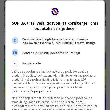
SOP.BA traži vašu dozvolu za korištenje ličnih
podataka za sljedeće:
Personalizirano oglašavanje i sadržaj, mjerenje
oglašavanja i sadržaja, uvidi u publiku i razvoj usluga
Pohrana i/ili pristup podacima na uređaju
Saznajte više
Vaši će se osobni podaci obrađivati, a podatke s vašeg
uređaja (kolačiće, jedinstvene identifikatore i druge podatke
uređaja) može pohranjivati, dijeliti te im pristupati 207
partnera ili ih može upotrebljavati ova web-lokacija. Mi i naši
partneri možemo upotrebljavati precizne podatke o
geolociranju.
Popis partnera.
Neki dobavljači mogu obrađivati vaše osobne podatke na
temelju legitimnog interesa. Ako se ne slažete s tim, u
nastavku možete upravljati svojim opcijama. Potražite vezu pri
dnu ove stranice ili na izborniku web-lokacije za upravljanje