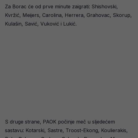
Za Borac će od prve minute zaigrati: Shishovski,
Kvržić, Meijers, Carolina, Herrera, Grahovac, Skorup,
Kulašin, Savić, Vuković i Lukić.
S druge strane, PAOK počinje meč u sljedećem
sastavu: Kotarski, Sastre, Troost-Ekong, Koulierakis,