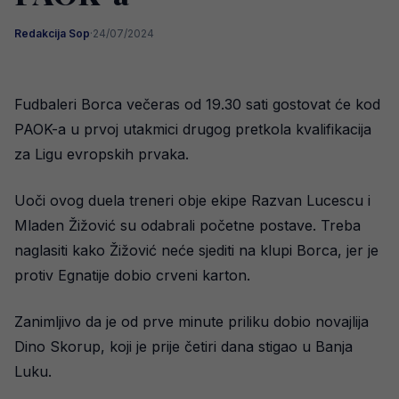
Redakcija Sop
·
24/07/2024
Fudbaleri Borca večeras od 19.30 sati gostovat će kod
PAOK-a u prvoj utakmici drugog pretkola kvalifikacija
za Ligu evropskih prvaka.
Uoči ovog duela treneri obje ekipe Razvan Lucescu i
Mladen Žižović su odabrali početne postave. Treba
naglasiti kako Žižović neće sjediti na klupi Borca, jer je
protiv Egnatije dobio crveni karton.
Zanimljivo da je od prve minute priliku dobio novajlija
Dino Skorup, koji je prije četiri dana stigao u Banja
Luku.