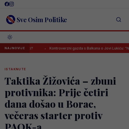
Skip
to
content
Sve Osim Politike
znenaditi?
Kontroverzni gazda s Balkana o Jovi Lukiću: “Neka dođ
NAJNOVIJE
ISTAKNUTE
Taktika Žižovića – zbuni
protivnika: Prije četiri
dana došao u Borac,
večeras starter protiv
PAOK-a