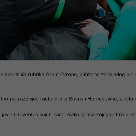
sportskih rubrika širom Evrope, a interes za mladog bh. r
enutno najtraženijeg fudbalera iz Bosne i Hercegovine, a lista 
javio i Juventus koji bi rado vratio igrača kojeg dobro pozn