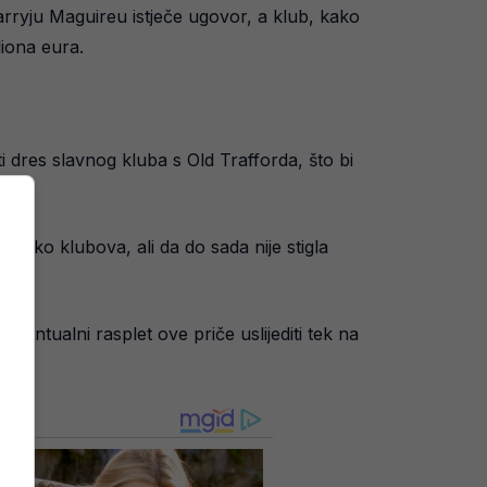
arryju Maguireu istječe ugovor, a klub, kako
liona eura.
i dres slavnog kluba s Old Trafforda, što bi
koliko klubova, ali da do sada nije stigla
entualni rasplet ove priče uslijediti tek na