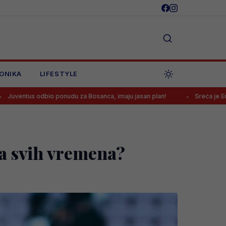
ONIKA
LIFESTYLE
 ponudu za Bosanca, imaju jasan plan!
Sreća je Emanu Košpi ponov
a svih vremena?