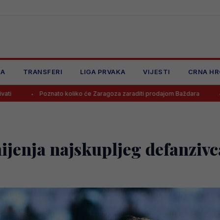
JA
TRANSFERI
LIGA PRVAKA
VIJESTI
CRNA HR
nato koliko će Zaragoza zaraditi prodajom Baždara
Juventus odbio
jenja najskupljeg defanzivc