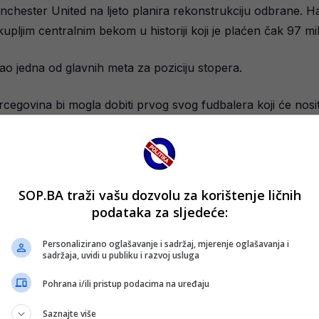
anchester United na ljeto planira rekonstrukciju odbrane. H
upljim centralnim bekom u historiji koji je plaćen čak 97 mi
 jedna od glavnih meta za poziciju stopera.
rcegovina bi mogla dobiti prvog svog fudbalera koji će nosit
o i za bh. fudbal.
ra Giovannija Carnevalija, potvrdili da je bilo kontakata s ne
SOP.BA traži vašu dozvolu za korištenje ličnih
podataka za sljedeće:
a tokom zimskog prijelaznog roka neće biti ništa, pa će ev
Personalizirano oglašavanje i sadržaj, mjerenje oglašavanja i
sadržaja, uvidi u publiku i razvoj usluga
Pohrana i/ili pristup podacima na uređaju
Saznajte više