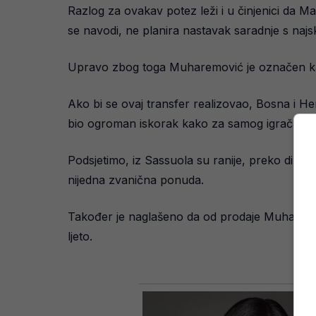
Razlog za ovakav potez leži i u činjenici da M
se navodi, ne planira nastavak saradnje s najsk
Upravo zbog toga Muharemović je označen kao
Ako bi se ovaj transfer realizovao, Bosna i He
bio ogroman iskorak kako za samog igrača, tak
Podsjetimo, iz Sassuola su ranije, preko direkto
nijedna zvanična ponuda.
Također je naglašeno da od prodaje Muharemović
ljeto.