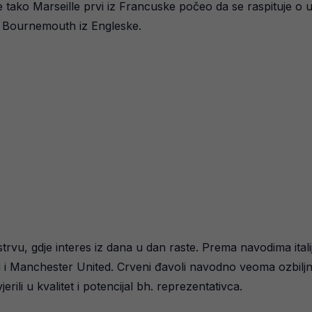
 pa je tako Marseille prvi iz Francuske počeo da se raspituje
te Bournemouth iz Engleske.
trvu, gdje interes iz dana u dan raste. Prema navodima ita
li i Manchester United. Crveni đavoli navodno veoma ozbiljn
jerili u kvalitet i potencijal bh. reprezentativca.