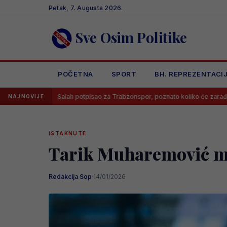
Skip
Petak, 7. Augusta 2026.
to
content
Sve Osim Politike
POČETNA
SPORT
BH. REPREZENTACI
Salah potpisao za Trabzonspor, poznato koliko će zarađivati
Poz
NAJNOVIJE
ISTAKNUTE
Tarik Muharemović mi
Redakcija Sop
·
14/01/2026