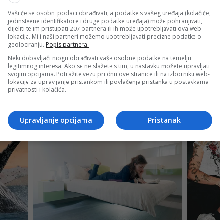
Vaši će se osobni podaci obrađivati, a podatke s vašeg uređaja (kolačiće,
jedinstvene identifikatore i druge podatke uređaja) može pohranjivati,
dijeliti te im pristupati 207 partnera ili ih može upotrebljavati ova web-
lokacija. Mi i naši partneri možemo upotrebljavati precizne podatke o
geolociranju.
Popis partnera.
Neki dobavljači mogu obrađivati vaše osobne podatke na temelju
legitimnog interesa. Ako se ne slažete s tim, u nastavku možete upravljati
svojim opcijama. Potražite vezu pri dnu ove stranice ili na izborniku web-
lokacije za upravljanje pristankom ili povlačenje pristanka u postavkama
privatnosti i kolačića.
Upravljanje opcijama
Pristanak