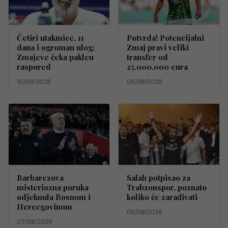
Četiri utakmice, 11
Potvrda! Potencijalni
dana i ogroman ulog:
Zmaj pravi veliki
Zmajeve čeka paklen
transfer od
raspored
25.000.000 eura
10/08/2026
09/08/2026
Barbarezova
Salah potpisao za
misteriozna poruka
Trabzonspor, poznato
odjeknula Bosnom i
koliko će zarađivati
Hercegovinom
06/08/2026
07/08/2026