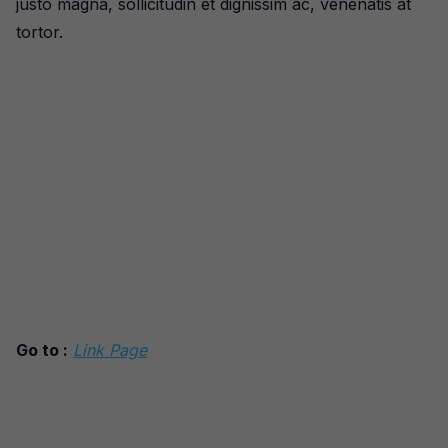
justo magna, sollicitudin et dignissim ac, venenatis at
tortor.
Go to :
Link Page