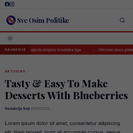
Skip
to
content
Sve Osim Politike
e najbolji strijelac brazilske lige
Otkriven iznos plate Muharemović
NAJNOVIJE
AKTUELNO
Tasty & Easy To Make
Desserts With Blueberries
Redakcija Sop
·
01/01/2020
L
orem ipsum dolor sit amet, consectetur adipiscing
elit. Nam laoreet, nunc et accumsan cursus, neque