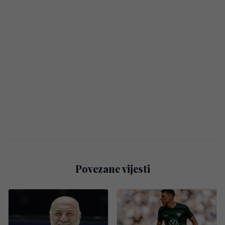
Povezane vijesti