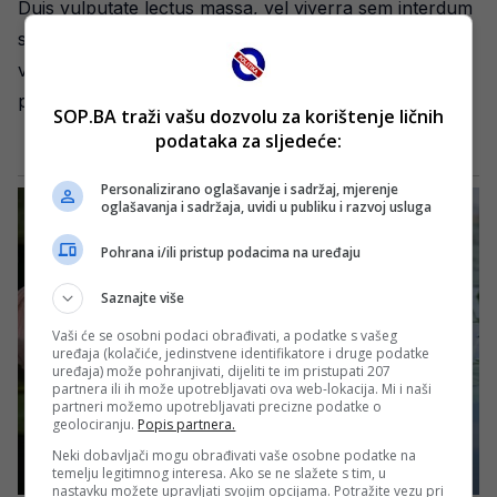
Duis vulputate lectus massa, vel viverra sem interdum
sit amet. In pulvinar arcu id nisi eleifend, in placerat
velit tempor. Sed volutpat orci nec velit cursus
posuere.
SOP.BA traži vašu dozvolu za korištenje ličnih
podataka za sljedeće:
Personalizirano oglašavanje i sadržaj, mjerenje
oglašavanja i sadržaja, uvidi u publiku i razvoj usluga
Pohrana i/ili pristup podacima na uređaju
Saznajte više
Vaši će se osobni podaci obrađivati, a podatke s vašeg
uređaja (kolačiće, jedinstvene identifikatore i druge podatke
uređaja) može pohranjivati, dijeliti te im pristupati 207
partnera ili ih može upotrebljavati ova web-lokacija. Mi i naši
partneri možemo upotrebljavati precizne podatke o
geolociranju.
Popis partnera.
Neki dobavljači mogu obrađivati vaše osobne podatke na
temelju legitimnog interesa. Ako se ne slažete s tim, u
nastavku možete upravljati svojim opcijama. Potražite vezu pri