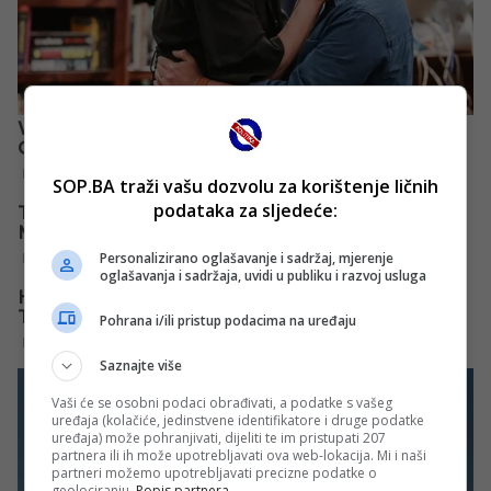
SOP.BA traži vašu dozvolu za korištenje ličnih
podataka za sljedeće:
Personalizirano oglašavanje i sadržaj, mjerenje
oglašavanja i sadržaja, uvidi u publiku i razvoj usluga
Pohrana i/ili pristup podacima na uređaju
Saznajte više
Vaši će se osobni podaci obrađivati, a podatke s vašeg
uređaja (kolačiće, jedinstvene identifikatore i druge podatke
uređaja) može pohranjivati, dijeliti te im pristupati 207
partnera ili ih može upotrebljavati ova web-lokacija. Mi i naši
partneri možemo upotrebljavati precizne podatke o
geolociranju.
Popis partnera.