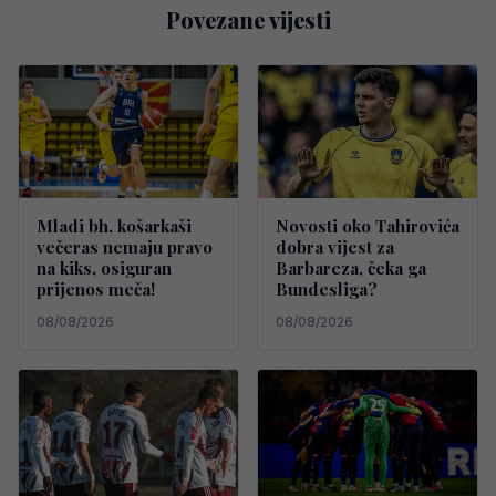
Povezane vijesti
Mladi bh. košarkaši
Novosti oko Tahirovića
večeras nemaju pravo
dobra vijest za
na kiks, osiguran
Barbareza, čeka ga
prijenos meča!
Bundesliga?
08/08/2026
08/08/2026