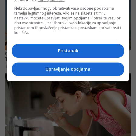
Neki dobavljači mogu obrađivati vaše osobne podatke na
temelju legitimnog interesa. Ako se ne slažete s tim, u
nastavku možete upravljati svojim opcijama. Potražite vezu pri
dnu ove stranice ili na izborniku web-lokacije za upravljanje
pristankom ili povlačenje pristanka u postavkama privatnosti i
kolačića.
Pristanak
Upravljanje opcijama