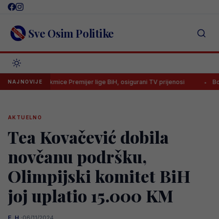
Skip
to
content
Sve Osim Politike
dvije utakmice Premijer lige BiH, osigurani TV prijenosi
Bomba koja 
NAJNOVIJE
AKTUELNO
Tea Kovačević dobila
novčanu podršku,
Olimpijski komitet BiH
joj uplatio 15.000 KM
E. H.
·
06/11/2024