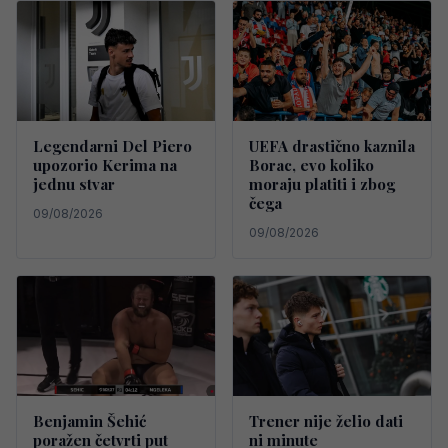
Legendarni Del Piero
UEFA drastično kaznila
upozorio Kerima na
Borac, evo koliko
jednu stvar
moraju platiti i zbog
čega
09/08/2026
09/08/2026
Benjamin Šehić
Trener nije želio dati
poražen četvrti put
ni minute