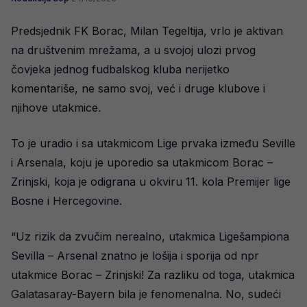
Predsjednik FK Borac, Milan Tegeltija, vrlo je aktivan
na društvenim mrežama, a u svojoj ulozi prvog
čovjeka jednog fudbalskog kluba nerijetko
komentariše, ne samo svoj, već i druge klubove i
njihove utakmice.
To je uradio i sa utakmicom Lige prvaka između Seville
i Arsenala, koju je uporedio sa utakmicom Borac –
Zrinjski, koja je odigrana u okviru 11. kola Premijer lige
Bosne i Hercegovine.
“Uz rizik da zvučim nerealno, utakmica Ligešampiona
Sevilla – Arsenal znatno je lošija i sporija od npr
utakmice Borac – Zrinjski! Za razliku od toga, utakmica
Galatasaray-Bayern bila je fenomenalna. No, sudeći