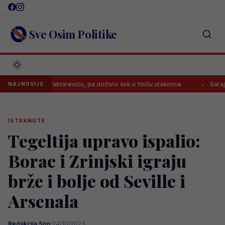
Skip
to
content
Sve Osim Politike
nute Bajraktareviću, pa doživio šok u finišu utakmice
Sarajevo razoča
NAJNOVIJE
ISTAKNUTE
Tegeltija upravo ispalio:
Borac i Zrinjski igraju
brže i bolje od Seville i
Arsenala
Redakcija Sop
·
24/10/2023