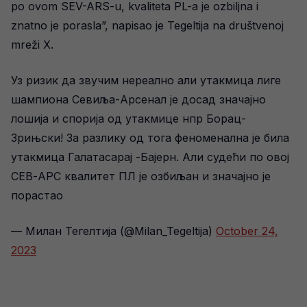
po ovom SEV-ARS-u, kvaliteta PL-a je ozbiljna i
znatno je porasla”, napisao je Tegeltija na društvenoj
mreži X.
Уз ризик да звучим нереално али утакмица лиге
шампиона Севиља-Арсенал је досад значајно
лошија и спорија од утакмице нпр Борац-
Зрињски! За разлику од тога феноменална је била
утакмица Галатасарај -Бајерн. Али судећи по овој
СЕВ-АРС квалитет ПЛ је озбиљан и значајно је
порастао
— Милан Тегелтија (@Milan_Tegeltija)
October 24,
2023