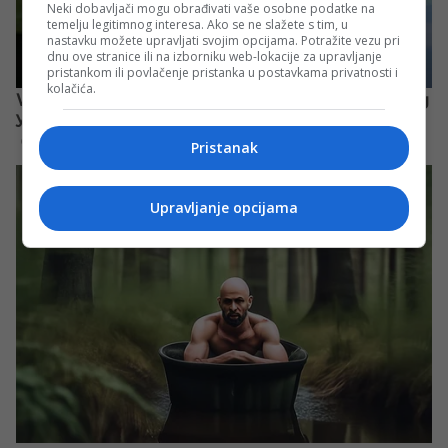
Neki dobavljači mogu obrađivati vaše osobne podatke na
temelju legitimnog interesa. Ako se ne slažete s tim, u
nastavku možete upravljati svojim opcijama. Potražite vezu pri
dnu ove stranice ili na izborniku web-lokacije za upravljanje
pristankom ili povlačenje pristanka u postavkama privatnosti i
kolačića.
Pristanak
Upravljanje opcijama