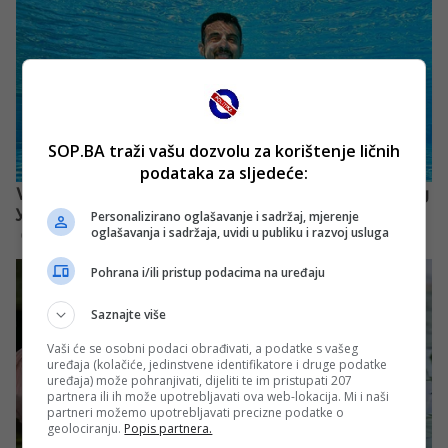
SOP.BA traži vašu dozvolu za korištenje ličnih
podataka za sljedeće:
Personalizirano oglašavanje i sadržaj, mjerenje
oglašavanja i sadržaja, uvidi u publiku i razvoj usluga
Pohrana i/ili pristup podacima na uređaju
Saznajte više
Vaši će se osobni podaci obrađivati, a podatke s vašeg
uređaja (kolačiće, jedinstvene identifikatore i druge podatke
uređaja) može pohranjivati, dijeliti te im pristupati 207
partnera ili ih može upotrebljavati ova web-lokacija. Mi i naši
partneri možemo upotrebljavati precizne podatke o
geolociranju.
Popis partnera.