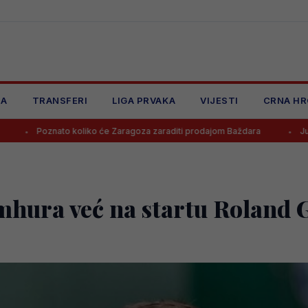
JA
TRANSFERI
LIGA PRVAKA
VIJESTI
CRNA HR
 koliko će Zaragoza zaraditi prodajom Baždara
Juventus odbio pon
mhura već na startu Roland 