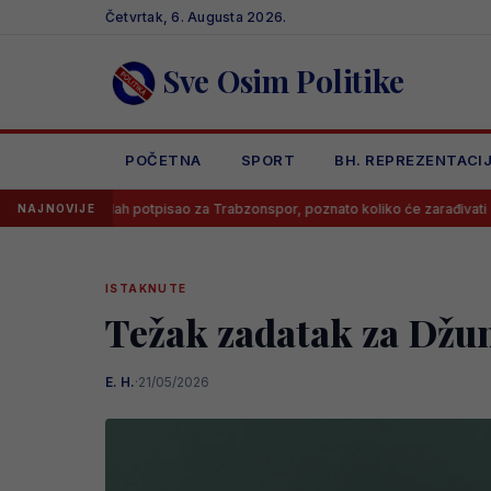
Skip
Četvrtak, 6. Augusta 2026.
to
content
Sve Osim Politike
POČETNA
SPORT
BH. REPREZENTACI
lah potpisao za Trabzonspor, poznato koliko će zarađivati
Poznato
NAJNOVIJE
ISTAKNUTE
Težak zadatak za Džu
E. H.
·
21/05/2026