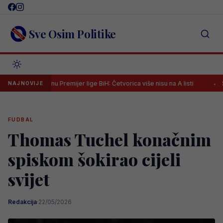
Skip
to
content
Sve Osim Politike
u sezonu Premijer lige BiH: Četvorica više nisu na A listi
Španac na 
NAJNOVIJE
FUDBAL
Thomas Tuchel konačnim
spiskom šokirao cijeli
svijet
Redakcija
·
22/05/2026