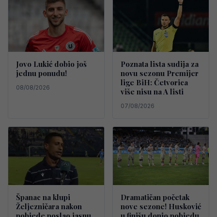
Jovo Lukić dobio još
Poznata lista sudija za
jednu ponudu!
novu sezonu Premijer
lige BiH: Četvorica
08/08/2026
više nisu na A listi
07/08/2026
Španac na klupi
Dramatičan početak
Željezničara nakon
nove sezone! Husković
pobjede poslao jasnu
u finišu donio pobjedu