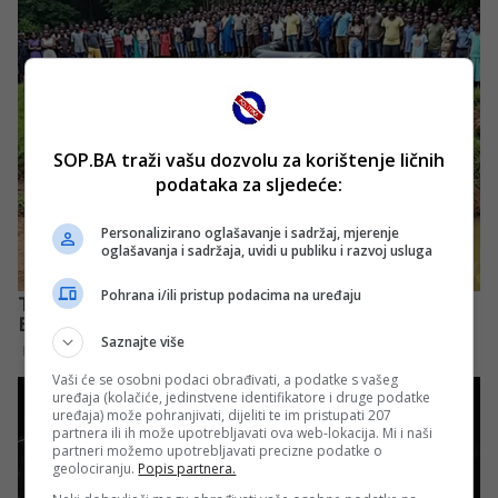
SOP.BA traži vašu dozvolu za korištenje ličnih
podataka za sljedeće:
Personalizirano oglašavanje i sadržaj, mjerenje
oglašavanja i sadržaja, uvidi u publiku i razvoj usluga
Pohrana i/ili pristup podacima na uređaju
Saznajte više
Vaši će se osobni podaci obrađivati, a podatke s vašeg
uređaja (kolačiće, jedinstvene identifikatore i druge podatke
uređaja) može pohranjivati, dijeliti te im pristupati 207
partnera ili ih može upotrebljavati ova web-lokacija. Mi i naši
partneri možemo upotrebljavati precizne podatke o
geolociranju.
Popis partnera.