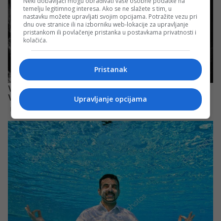
Neki dobavljači mogu obrađivati vaše osobne podatke na
temelju legitimnog interesa. Ako se ne slažete s tim, u
nastavku možete upravljati svojim opcijama. Potražite vezu pri
dnu ove stranice ili na izborniku web-lokacije za upravljanje
pristankom ili povlačenje pristanka u postavkama privatnosti i
kolačića.
Pristanak
Upravljanje opcijama