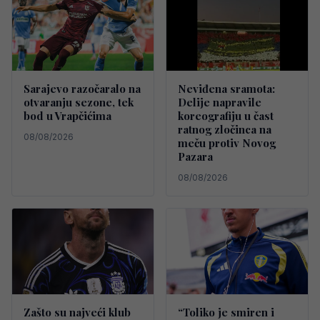
Sarajevo razočaralo na
Neviđena sramota:
otvaranju sezone, tek
Delije napravile
bod u Vrapčićima
koreografiju u čast
ratnog zločinca na
08/08/2026
meču protiv Novog
Pazara
08/08/2026
Zašto su najveći klub
“Toliko je smiren i