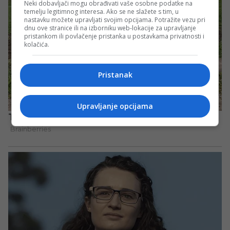
Neki dobavljači mogu obrađivati vaše osobne podatke na
temelju legitimnog interesa. Ako se ne slažete s tim, u
nastavku možete upravljati svojim opcijama. Potražite vezu pri
dnu ove stranice ili na izborniku web-lokacije za upravljanje
pristankom ili povlačenje pristanka u postavkama privatnosti i
kolačića.
Pristanak
Upravljanje opcijama