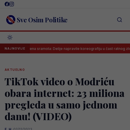
Skip
to
content
Sve Osim Politike
Neviđena sramota: Delije napravile koreografiju u čast ratnog zločinca n
NAJNOVIJE
AKTUELNO
TikTok video o Modriću
obara internet: 23 miliona
pregleda u samo jednom
danu! (VIDEO)
E. H.
·
02/12/2023