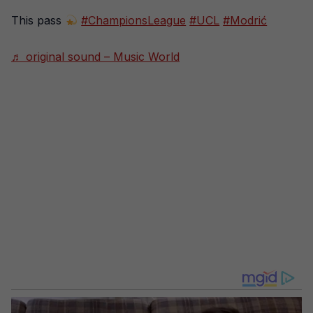
This pass
#ChampionsLeague
#UCL
#Modrić
♬ original sound – Music World