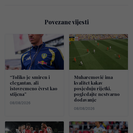
Povezane vijesti
“Toliko je smiren i
Muharemović ima
elegantan, ali
kvalitet kakav
istovremeno čvrst kao
posjeduju rijetki,
stijena”
pogledajte nestvarno
dodavanje
08/08/2026
08/08/2026