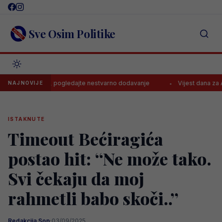
Skip
to
content
Sve Osim Politike
 rijetki, pogledajte nestvarno dodavanje
Vijest dana za Arsenal!
NAJNOVIJE
ISTAKNUTE
Timeout Bećiragića
postao hit: “Ne može tako.
Svi čekaju da moj
rahmetli babo skoči..”
Redakcija Sop
·
03/09/2025