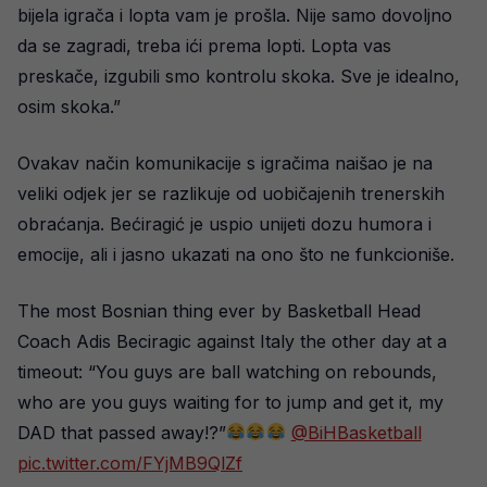
bijela igrača i lopta vam je prošla. Nije samo dovoljno
da se zagradi, treba ići prema lopti. Lopta vas
preskače, izgubili smo kontrolu skoka. Sve je idealno,
osim skoka.”
Ovakav način komunikacije s igračima naišao je na
veliki odjek jer se razlikuje od uobičajenih trenerskih
obraćanja. Bećiragić je uspio unijeti dozu humora i
emocije, ali i jasno ukazati na ono što ne funkcioniše.
The most Bosnian thing ever by Basketball Head
Coach Adis Beciragic against Italy the other day at a
timeout: “You guys are ball watching on rebounds,
who are you guys waiting for to jump and get it, my
DAD that passed away!?”
@BiHBasketball
pic.twitter.com/FYjMB9QlZf