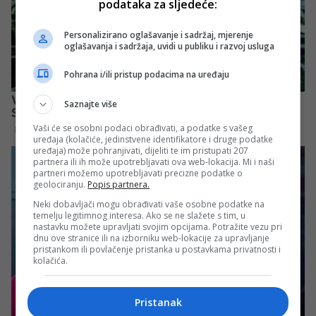
podataka za sljedeće:
Personalizirano oglašavanje i sadržaj, mjerenje
oglašavanja i sadržaja, uvidi u publiku i razvoj usluga
Pohrana i/ili pristup podacima na uređaju
Saznajte više
Vaši će se osobni podaci obrađivati, a podatke s vašeg
uređaja (kolačiće, jedinstvene identifikatore i druge podatke
uređaja) može pohranjivati, dijeliti te im pristupati 207
partnera ili ih može upotrebljavati ova web-lokacija. Mi i naši
partneri možemo upotrebljavati precizne podatke o
geolociranju.
Popis partnera.
Neki dobavljači mogu obrađivati vaše osobne podatke na
temelju legitimnog interesa. Ako se ne slažete s tim, u
nastavku možete upravljati svojim opcijama. Potražite vezu pri
dnu ove stranice ili na izborniku web-lokacije za upravljanje
pristankom ili povlačenje pristanka u postavkama privatnosti i
kolačića.
Pristanak