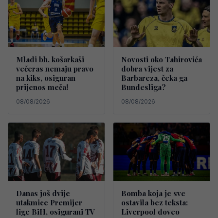
Mladi bh. košarkaši
Novosti oko Tahirovića
večeras nemaju pravo
dobra vijest za
na kiks, osiguran
Barbareza, čeka ga
prijenos meča!
Bundesliga?
08/08/2026
08/08/2026
Danas još dvije
Bomba koja je sve
utakmice Premijer
ostavila bez teksta:
lige BiH, osigurani TV
Liverpool doveo