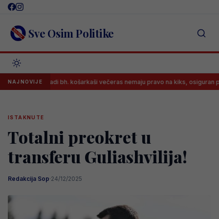
Skip
to
content
Sve Osim Politike
Mladi bh. košarkaši večeras nemaju pravo na kiks, osiguran prijenos me
NAJNOVIJE
ISTAKNUTE
Totalni preokret u
transferu Guliashvilija!
Redakcija Sop
·
24/12/2025