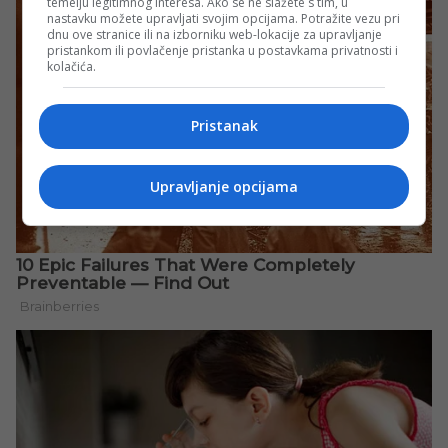
temelju legitimnog interesa. Ako se ne slažete s tim, u
nastavku možete upravljati svojim opcijama. Potražite vezu pri
dnu ove stranice ili na izborniku web-lokacije za upravljanje
pristankom ili povlačenje pristanka u postavkama privatnosti i
kolačića.
Pristanak
Upravljanje opcijama