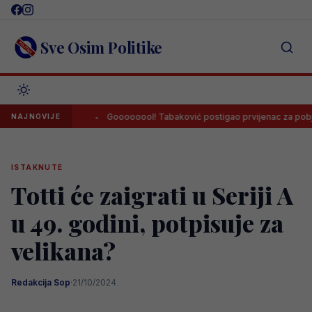
Skip
to
content
Sve Osim Politike
govinom
Goooooool! Tabaković postigao prvijenac za pobjedu Salz
NAJNOVIJE
ISTAKNUTE
Totti će zaigrati u Seriji A
u 49. godini, potpisuje za
velikana?
Redakcija Sop
·
21/10/2024