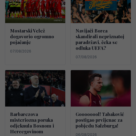
Mostarski Velež
Navijači Borca
dogovorio ogromno
skandirali nepriznatoj
pojačanje
paradržavi, čeka se
odluka UEFA?
07/08/2026
07/08/2026
Barbarezova
Goooooool! Tabaković
misteriozna poruka
postigao prvijenac za
odjeknula Bosnom i
pobjedu Salzburga!
Hercegovinom
06/08/2026