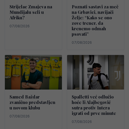
Strijelac Zmajeva na
Poznati sastavi za meč
Mundijalu seli u
na Grbavici, navijači
Afriku?
Želje: “Kako se ono
zove trener, da
07/08/2026
krenemo odmah
psovati”
07/08/2026
Samed Baždar
Spalletti već odlučio
zvanično predstavljen
hoće li Alajbegović
u novom klubu
sutra protiv Intera
igrati od prve minute
07/08/2026
07/08/2026