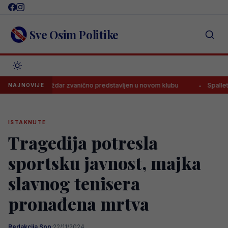
Skip
to
content
Sve Osim Politike
med Baždar zvanično predstavljen u novom klubu
Spalletti već odl
NAJNOVIJE
ISTAKNUTE
Tragedija potresla
sportsku javnost, majka
slavnog tenisera
pronađena mrtva
Redakcija Sop
·
22/11/2024