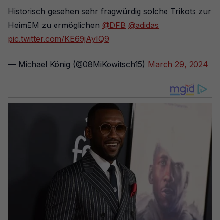
Historisch gesehen sehr fragwürdig solche Trikots zur
HeimEM zu ermöglichen
@DFB
@adidas
pic.twitter.com/KE69jAyIQ9
— Michael König (@08MiKowitsch15)
March 29, 2024