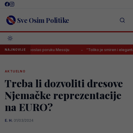
Skip
to
content
Sve Osim Politike
id javno poslao poruku Messiju
“Toliko je smiren i elegantan, ali is
NAJNOVIJE
AKTUELNO
Treba li dozvoliti dresove
Njemačke reprezentacije
na EURO?
E. H.
·
31/03/2024