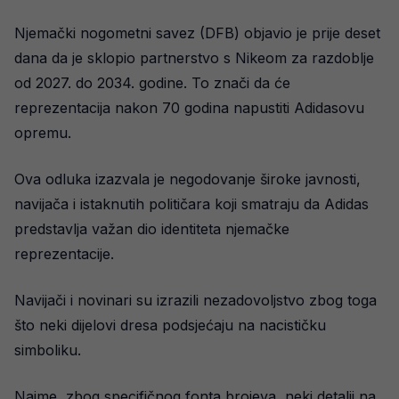
Njemački nogometni savez (DFB) objavio je prije deset
dana da je sklopio partnerstvo s Nikeom za razdoblje
od 2027. do 2034. godine. To znači da će
reprezentacija nakon 70 godina napustiti Adidasovu
opremu.
Ova odluka izazvala je negodovanje široke javnosti,
navijača i istaknutih političara koji smatraju da Adidas
predstavlja važan dio identiteta njemačke
reprezentacije.
Navijači i novinari su izrazili nezadovoljstvo zbog toga
što neki dijelovi dresa podsjećaju na nacističku
simboliku.
Naime, zbog specifičnog fonta brojeva, neki detalji na