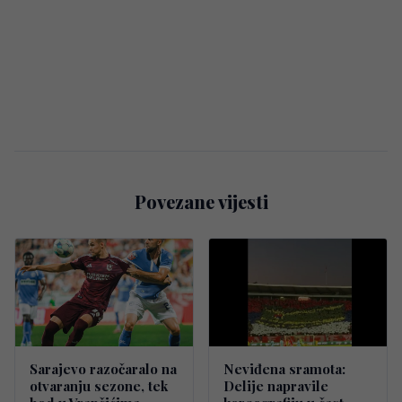
Povezane vijesti
Sarajevo razočaralo na
Neviđena sramota:
otvaranju sezone, tek
Delije napravile