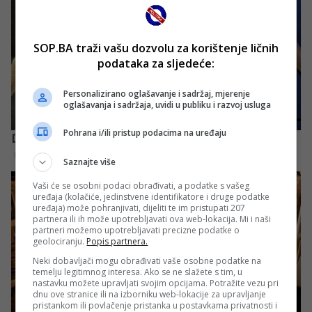
SOP.BA traži vašu dozvolu za korištenje ličnih
podataka za sljedeće:
Personalizirano oglašavanje i sadržaj, mjerenje
oglašavanja i sadržaja, uvidi u publiku i razvoj usluga
Pohrana i/ili pristup podacima na uređaju
Saznajte više
Vaši će se osobni podaci obrađivati, a podatke s vašeg
uređaja (kolačiće, jedinstvene identifikatore i druge podatke
uređaja) može pohranjivati, dijeliti te im pristupati 207
partnera ili ih može upotrebljavati ova web-lokacija. Mi i naši
partneri možemo upotrebljavati precizne podatke o
geolociranju.
Popis partnera.
Neki dobavljači mogu obrađivati vaše osobne podatke na
temelju legitimnog interesa. Ako se ne slažete s tim, u
nastavku možete upravljati svojim opcijama. Potražite vezu pri
dnu ove stranice ili na izborniku web-lokacije za upravljanje
pristankom ili povlačenje pristanka u postavkama privatnosti i