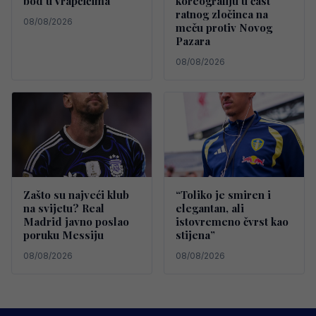
bod u Vrapčićima
koreografiju u čast
ratnog zločinca na
08/08/2026
meču protiv Novog
Pazara
08/08/2026
Zašto su najveći klub
“Toliko je smiren i
na svijetu? Real
elegantan, ali
Madrid javno poslao
istovremeno čvrst kao
poruku Messiju
stijena”
08/08/2026
08/08/2026