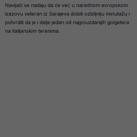
Navijači se nadaju da će već u narednom evropskom
izazovu veteran iz Sarajeva dobiti ozbiljniju minutažu i
potvrditi da je i dalje jedan od najpouzdanijih golgetera
na italijanskim terenima.