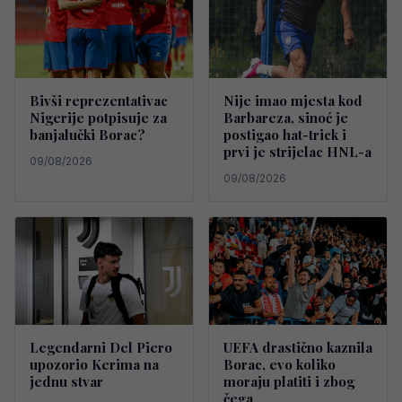
Bivši reprezentativac
Nije imao mjesta kod
Nigerije potpisuje za
Barbareza, sinoć je
banjalučki Borac?
postigao hat-trick i
prvi je strijelac HNL-a
09/08/2026
09/08/2026
Legendarni Del Piero
UEFA drastično kaznila
upozorio Kerima na
Borac, evo koliko
jednu stvar
moraju platiti i zbog
čega