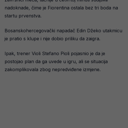
nadoknade, čime je Fiorentina ostala bez tri boda na
startu prvenstva.
Bosanskohercegovački napadač Edin Džeko utakmicu
je pratio s klupe i nije dobio priliku da zaigra.
Ipak, trener Violi Stefano Pioli pojasnio je da je
postojao plan da ga uvede u igru, ali se situacija
zakomplikovala zbog nepredviđene izmjene.