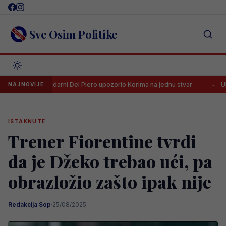
Skip
to
content
Sve Osim Politike
Legendarni Del Piero upozorio Kerima na jednu stvar
UEFA drastič
NAJNOVIJE
ISTAKNUTE
Trener Fiorentine tvrdi
da je Džeko trebao ući, pa
obrazložio zašto ipak nije
Redakcija Sop
·
25/08/2025