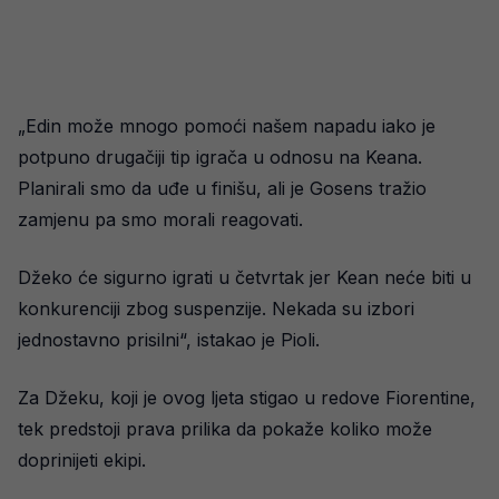
„Edin može mnogo pomoći našem napadu iako je
potpuno drugačiji tip igrača u odnosu na Keana.
Planirali smo da uđe u finišu, ali je Gosens tražio
zamjenu pa smo morali reagovati.
Džeko će sigurno igrati u četvrtak jer Kean neće biti u
konkurenciji zbog suspenzije. Nekada su izbori
jednostavno prisilni“, istakao je Pioli.
Za Džeku, koji je ovog ljeta stigao u redove Fiorentine,
tek predstoji prava prilika da pokaže koliko može
doprinijeti ekipi.