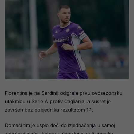
Fiorentina je na Sardiniji odigrala prvu ovosezonsku
utakmicu u Serie A protiv Cagliarija, a susret je
završen bez pobjednika rezultatom 1:1.
Domaći tim je uspio doći do izjednačenja u samoj
završnici meča, tačnije u četvrtoj minuti sudijske