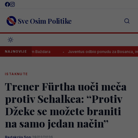
Skip
to
content
Sve Osim Politike
i prodajom Baždara
Juventus odbio ponudu za Bosanca, imaju jasan
NAJNOVIJE
ISTAKNUTE
Trener Fürtha uoči meča
protiv Schalkea: “Protiv
Džeke se možete braniti
na samo jedan način”
Redakcija Sop
·
28/02/2026