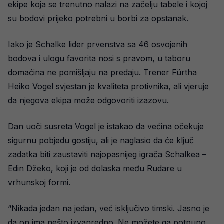
ekipe koja se trenutno nalazi na začelju tabele i kojoj
su bodovi prijeko potrebni u borbi za opstanak.
Iako je Schalke lider prvenstva sa 46 osvojenih
bodova i ulogu favorita nosi s pravom, u taboru
domaćina ne pomišljaju na predaju. Trener Fürtha
Heiko Vogel svjestan je kvaliteta protivnika, ali vjeruje
da njegova ekipa može odgovoriti izazovu.
Dan uoči susreta Vogel je istakao da većina očekuje
sigurnu pobjedu gostiju, ali je naglasio da će ključ
zadatka biti zaustaviti najopasnijeg igrača Schalkea –
Edin Džeko, koji je od dolaska među Rudare u
vrhunskoj formi.
“Nikada jedan na jedan, već isključivo timski. Jasno je
da on ima nešto izvanredno. Ne možete ga potpuno