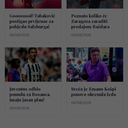
Goooooool! Tabaković
Poznato koliko će
postigao prvijenac za
Zaragoza zaraditi
pobjedu Salzburga!
prodajom Baždara
06/08/2026
06/08/2026
Juventus odbio
Sreća je Emanu Košpi
ponudu za Bosanca,
ponovo okrenula leđa
imaju jasan plan!
06/08/2026
06/08/2026