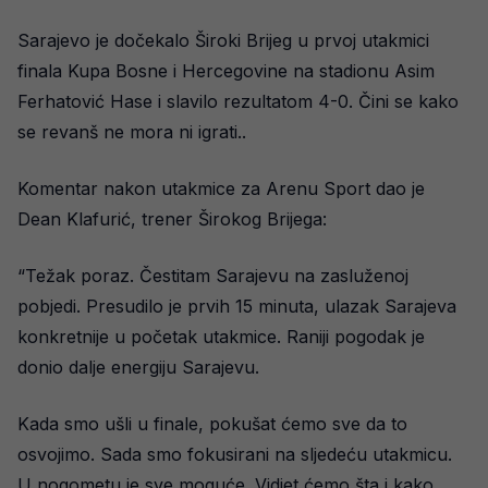
Sarajevo je dočekalo Široki Brijeg u prvoj utakmici
finala Kupa Bosne i Hercegovine na stadionu Asim
Ferhatović Hase i slavilo rezultatom 4-0. Čini se kako
se revanš ne mora ni igrati..
Komentar nakon utakmice za Arenu Sport dao je
Dean Klafurić, trener Širokog Brijega:
“Težak poraz. Čestitam Sarajevu na zasluženoj
pobjedi. Presudilo je prvih 15 minuta, ulazak Sarajeva
konkretnije u početak utakmice. Raniji pogodak je
donio dalje energiju Sarajevu.
Kada smo ušli u finale, pokušat ćemo sve da to
osvojimo. Sada smo fokusirani na sljedeću utakmicu.
U nogometu je sve moguće. Vidjet ćemo šta i kako