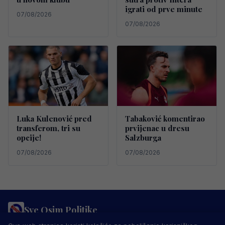
igrati od prve minute
07/08/2026
07/08/2026
Luka Kulenović pred
Tabaković komentirao
transferom, tri su
prvijenac u dresu
opcije!
Salzburga
07/08/2026
07/08/2026
Sve Osim Politike
PRAVILA PRIVATNOSTI
MARKETING
USLOVI KORIŠTENJA