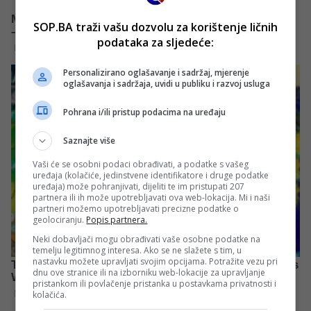
SOP.BA traži vašu dozvolu za korištenje ličnih
podataka za sljedeće:
Personalizirano oglašavanje i sadržaj, mjerenje
oglašavanja i sadržaja, uvidi u publiku i razvoj usluga
Pohrana i/ili pristup podacima na uređaju
Saznajte više
Vaši će se osobni podaci obrađivati, a podatke s vašeg
uređaja (kolačiće, jedinstvene identifikatore i druge podatke
uređaja) može pohranjivati, dijeliti te im pristupati 207
partnera ili ih može upotrebljavati ova web-lokacija. Mi i naši
partneri možemo upotrebljavati precizne podatke o
geolociranju.
Popis partnera.
Neki dobavljači mogu obrađivati vaše osobne podatke na
temelju legitimnog interesa. Ako se ne slažete s tim, u
nastavku možete upravljati svojim opcijama. Potražite vezu pri
dnu ove stranice ili na izborniku web-lokacije za upravljanje
pristankom ili povlačenje pristanka u postavkama privatnosti i
kolačića.