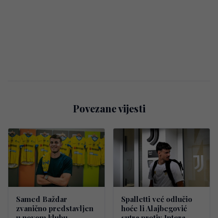
Povezane vijesti
Samed Baždar
Spalletti već odlučio
zvanično predstavljen
hoće li Alajbegović
u novom klubu
sutra protiv Intera