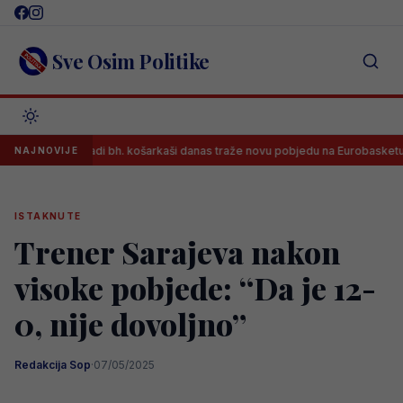
Skip
to
content
Sve Osim Politike
Mladi bh. košarkaši danas traže novu pobjedu na Eurobasketu, osigur
NAJNOVIJE
ISTAKNUTE
Trener Sarajeva nakon
visoke pobjede: “Da je 12-
0, nije dovoljno”
Redakcija Sop
·
07/05/2025