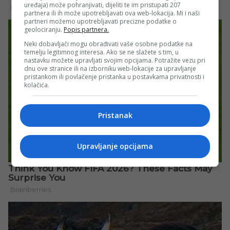
uređaja) može pohranjivati, dijeliti te im pristupati 207
partnera ili ih može upotrebljavati ova web-lokacija. Mi i naši
partneri možemo upotrebljavati precizne podatke o
geolociranju.
Popis partnera.
Neki dobavljači mogu obrađivati vaše osobne podatke na
temelju legitimnog interesa. Ako se ne slažete s tim, u
nastavku možete upravljati svojim opcijama. Potražite vezu pri
dnu ove stranice ili na izborniku web-lokacije za upravljanje
pristankom ili povlačenje pristanka u postavkama privatnosti i
kolačića.
Pristanak
Upravljanje opcijama