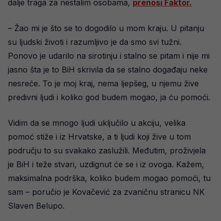
dalje traga za nestalim osobama,
prenosi Faktor.
– Žao mi je što se to dogodilo u mom kraju. U pitanju
su ljudski životi i razumljivo je da smo svi tužni.
Ponovo je udarilo na sirotinju i stalno se pitam i nije mi
jasno šta je to BiH skrivila da se stalno događaju neke
nesreće. To je moj kraj, nema ljepšeg, u njemu žive
predivni ljudi i koliko god budem mogao, ja ću pomoći.
Vidim da se mnogo ljudi uključilo u akciju, velika
pomoć stiže i iz Hrvatske, a ti ljudi koji žive u tom
području to su svakako zaslužili. Međutim, proživjela
je BiH i teže stvari, uzdignut će se i iz ovoga. Kažem,
maksimalna podrška, koliko budem mogao pomoći, tu
sam – poručio je Kovačević za zvaničnu stranicu NK
Slaven Belupo.