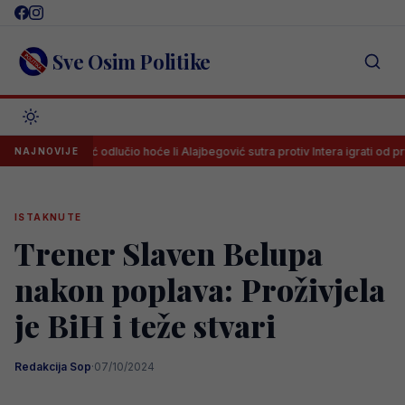
Skip
to
content
Sve Osim Politike
alletti već odlučio hoće li Alajbegović sutra protiv Intera igrati od prve minu
NAJNOVIJE
ISTAKNUTE
Trener Slaven Belupa
nakon poplava: Proživjela
je BiH i teže stvari
Redakcija Sop
·
07/10/2024