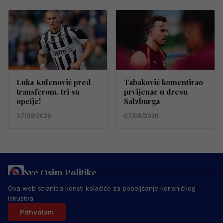
Luka Kulenović pred
Tabaković komentirao
transferom, tri su
prvijenac u dresu
opcije!
Salzburga
07/08/2026
07/08/2026
Sve Osim Politike
PRAVILA PRIVATNOSTI
MARKETING
USLOVI KORIŠTENJA
Ova web stranica koristi kolačiće za poboljšanje korisničkog
IMPRESSUM
KONTAKT
iskustva.
© 2026 Sve Osim Politike. Sva prava zadržana.
Prihvatam