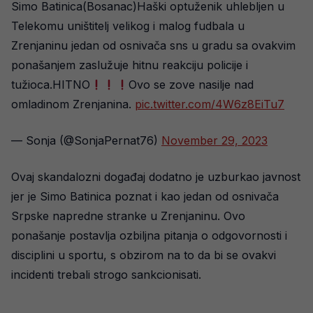
Simo Batinica(Bosanac)Haški optuženik uhlebljen u
Telekomu uništitelj velikog i malog fudbala u
Zrenjaninu jedan od osnivača sns u gradu sa ovakvim
ponašanjem zaslužuje hitnu reakciju policije i
tužioca.HITNO
Ovo se zove nasilje nad
omladinom Zrenjanina.
pic.twitter.com/4W6z8EiTu7
— Sonja (@SonjaPernat76)
November 29, 2023
Ovaj skandalozni događaj dodatno je uzburkao javnost
jer je Simo Batinica poznat i kao jedan od osnivača
Srpske napredne stranke u Zrenjaninu. Ovo
ponašanje postavlja ozbiljna pitanja o odgovornosti i
disciplini u sportu, s obzirom na to da bi se ovakvi
incidenti trebali strogo sankcionisati.