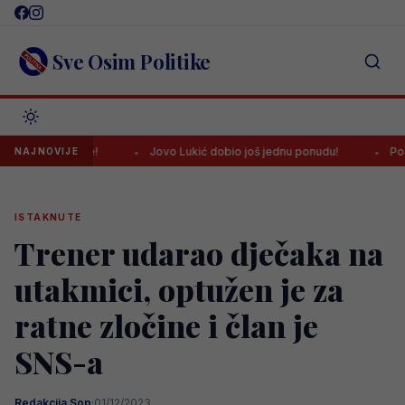
Skip
to
content
Sve Osim Politike
arcelone!
Jovo Lukić dobio još jednu ponudu!
Poznata lista
NAJNOVIJE
ISTAKNUTE
Trener udarao dječaka na
utakmici, optužen je za
ratne zločine i član je
SNS-a
Redakcija Sop
·
01/12/2023