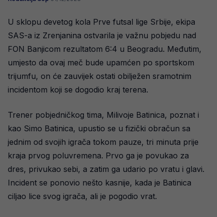
U sklopu devetog kola Prve futsal lige Srbije, ekipa
SAS-a iz Zrenjanina ostvarila je važnu pobjedu nad
FON Banjicom rezultatom 6:4 u Beogradu. Međutim,
umjesto da ovaj meč bude upamćen po sportskom
trijumfu, on će zauvijek ostati obilježen sramotnim
incidentom koji se dogodio kraj terena.
Trener pobjedničkog tima, Milivoje Batinica, poznat i
kao Simo Batinica, upustio se u fizički obračun sa
jednim od svojih igrača tokom pauze, tri minuta prije
kraja prvog poluvremena. Prvo ga je povukao za
dres, privukao sebi, a zatim ga udario po vratu i glavi.
Incident se ponovio nešto kasnije, kada je Batinica
ciljao lice svog igrača, ali je pogodio vrat.