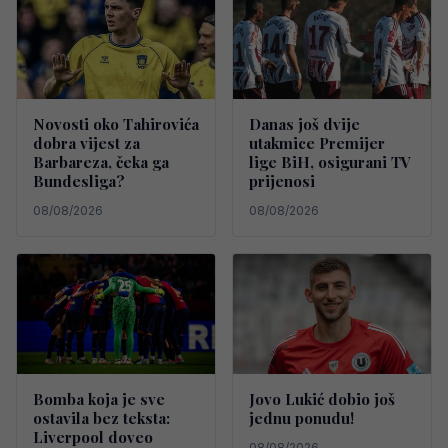
Novosti oko Tahirovića
Danas još dvije
dobra vijest za
utakmice Premijer
Barbareza, čeka ga
lige BiH, osigurani TV
Bundesliga?
prijenosi
08/08/2026
08/08/2026
Bomba koja je sve
Jovo Lukić dobio još
ostavila bez teksta:
jednu ponudu!
Liverpool doveo
08/08/2026