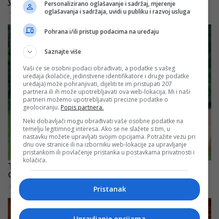
Personalizirano oglašavanje i sadržaj, mjerenje
oglašavanja i sadržaja, uvidi u publiku i razvoj usluga
Pohrana i/ili pristup podacima na uređaju
Saznajte više
Vaši će se osobni podaci obrađivati, a podatke s vašeg
uređaja (kolačiće, jedinstvene identifikatore i druge podatke
uređaja) može pohranjivati, dijeliti te im pristupati 207
partnera ili ih može upotrebljavati ova web-lokacija. Mi i naši
partneri možemo upotrebljavati precizne podatke o
geolociranju.
Popis partnera.
Neki dobavljači mogu obrađivati vaše osobne podatke na
temelju legitimnog interesa. Ako se ne slažete s tim, u
nastavku možete upravljati svojim opcijama. Potražite vezu pri
dnu ove stranice ili na izborniku web-lokacije za upravljanje
pristankom ili povlačenje pristanka u postavkama privatnosti i
kolačića.
Pristanak
Upravljanje opcijama