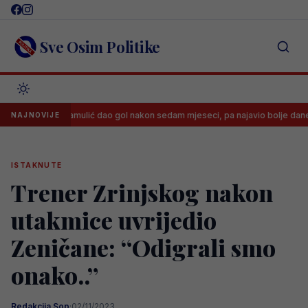
Skip
to
content
Sve Osim Politike
Said Hamulić dao gol nakon sedam mjeseci, pa najavio bolje dane
NAJNOVIJE
ISTAKNUTE
Trener Zrinjskog nakon
utakmice uvrijedio
Zeničane: “Odigrali smo
onako..”
Redakcija Sop
·
02/11/2023