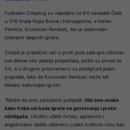
Fudbaleri Zrinjskog su ubjedljivo sa 6:0 savladali Čelik
u 1/16 finala Kupa Bosne i Hercegovine, a trener
Plemića, Krunoslav Rendulić, bio je zadovoljan
izdanjem njegovih igrača.
Zrinjski je praktično već u prvih pola sata igre otklonio
sve dileme oko pitanja pobjednika, pošto su poveli sa
5:0, a u drugom poluvremenu su postigli još jedan
pogodak, tako da Krunoslav Rendulić može biti
itekako zadovoljan igrom.
“Mislim da smo zasluženo pobijedili.
Ušli smo onako
kako treba ući kada igrate na gostovanju i protiv
niželigaša.
Ukoliko uđete čvrsto, agresivno i
angažovano riješite utakmicu u jako kratkom roku kao