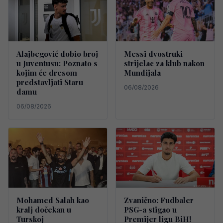
Alajbegović dobio broj
Messi dvostruki
u Juventusu: Poznato s
strijelac za klub nakon
kojim će dresom
Mundijala
predstavljati Staru
06/08/2026
damu
06/08/2026
Mohamed Salah kao
Zvanično: Fudbaler
kralj dočekan u
PSG-a stigao u
Turskoj
Premijer ligu BiH!