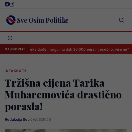
Skip
to
content
Sve Osim Politike
kiću: “Neka dođe, mogu mu dati 30.000 eura mjesečno, više ne”
Al
NAJNOVIJE
ISTAKNUTE
Tržišna cijena Tarika
Muharemovića drastično
porasla!
Redakcija Sop
·
24/03/2026