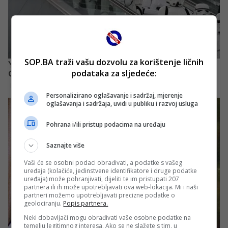
SOP.BA traži vašu dozvolu za korištenje ličnih
podataka za sljedeće:
Personalizirano oglašavanje i sadržaj, mjerenje
oglašavanja i sadržaja, uvidi u publiku i razvoj usluga
Pohrana i/ili pristup podacima na uređaju
Saznajte više
Vaši će se osobni podaci obrađivati, a podatke s vašeg
uređaja (kolačiće, jedinstvene identifikatore i druge podatke
uređaja) može pohranjivati, dijeliti te im pristupati 207
partnera ili ih može upotrebljavati ova web-lokacija. Mi i naši
partneri možemo upotrebljavati precizne podatke o
geolociranju.
Popis partnera.
Neki dobavljači mogu obrađivati vaše osobne podatke na
temelju legitimnog interesa. Ako se ne slažete s tim, u