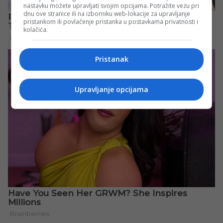
nastavku možete upravljati svojim opcijama. Potražite vezu pri
dnu ove stranice ili na izborniku web-lokacije za upravljanje
pristankom ili povlačenje pristanka u postavkama privatnosti i
kolačića.
Pristanak
Upravljanje opcijama