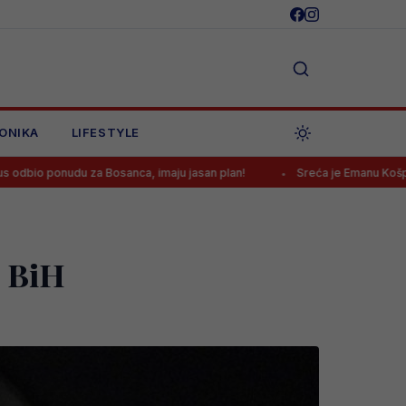
ONIKA
LIFESTYLE
 Bosanca, imaju jasan plan!
Sreća je Emanu Košpi ponovo okrenul
o BiH