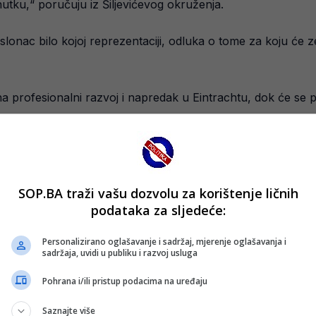
enutku,“ poručuju iz Šiljevićevog okruženja.
lonac bilo kojoj reprezentaciji, odluka o tome za koju će ze
na profesionalni razvoj i napredak u Eintrachtu, dok će se 
SOP.BA traži vašu dozvolu za korištenje ličnih
podataka za sljedeće:
Personalizirano oglašavanje i sadržaj, mjerenje oglašavanja i
sadržaja, uvidi u publiku i razvoj usluga
Pohrana i/ili pristup podacima na uređaju
Saznajte više