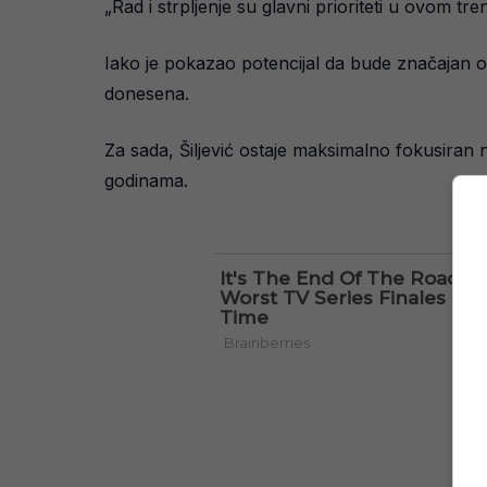
„Rad i strpljenje su glavni prioriteti u ovom tr
Iako je pokazao potencijal da bude značajan os
donesena.
Za sada, Šiljević ostaje maksimalno fokusiran 
godinama.