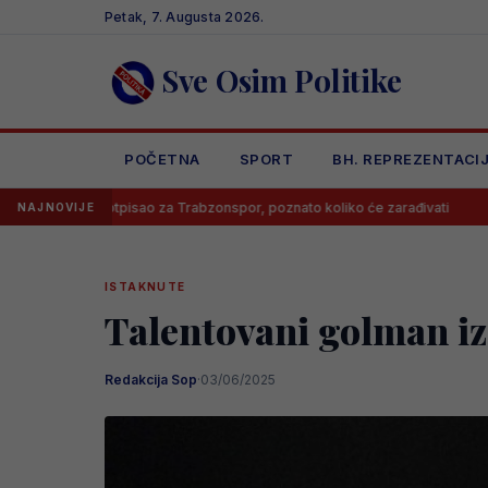
Skip
Petak, 7. Augusta 2026.
to
content
Sve Osim Politike
POČETNA
SPORT
BH. REPREZENTACI
tpisao za Trabzonspor, poznato koliko će zarađivati
Poznato kolik
NAJNOVIJE
ISTAKNUTE
Talentovani golman i
Redakcija Sop
·
03/06/2025