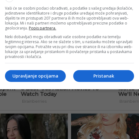
Vaši će se osobni podaci obrađivati, a podatke s vašeg uređaja (kolačiće,
jedinstvene identifikatore i druge podatke uređaja) može pohranjivati,
dijeliti te im pristupati 207 partnera ili ih može upotrebljavati ova web-
lokacija. Mi i naši partneri možemo upotrebljavati precizne podatke o
geolociranju.
Popis partnera.
Neki dobavljači mogu obrađivati vaše osobne podatke na temelju
legitimnog interesa. Ako se ne slažete s tim, u nastavku možete upravljati
svojim opcijama. Potražite vezu pri dnu ove stranice ili na izborniku web-
lokacije za upravljanje pristankom ili povlačenje pristanka u postavkama
privatnosti i kolačića.
Upravljanje opcijama
Pristanak