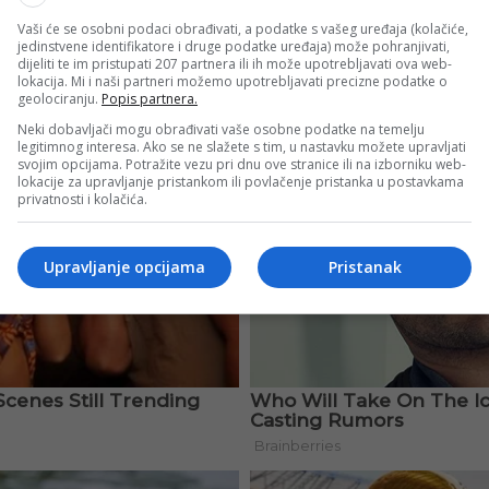
Vaši će se osobni podaci obrađivati, a podatke s vašeg uređaja (kolačiće,
jedinstvene identifikatore i druge podatke uređaja) može pohranjivati,
dijeliti te im pristupati 207 partnera ili ih može upotrebljavati ova web-
lokacija. Mi i naši partneri možemo upotrebljavati precizne podatke o
geolociranju.
Popis partnera.
Neki dobavljači mogu obrađivati vaše osobne podatke na temelju
legitimnog interesa. Ako se ne slažete s tim, u nastavku možete upravljati
svojim opcijama. Potražite vezu pri dnu ove stranice ili na izborniku web-
lokacije za upravljanje pristankom ili povlačenje pristanka u postavkama
privatnosti i kolačića.
Upravljanje opcijama
Pristanak