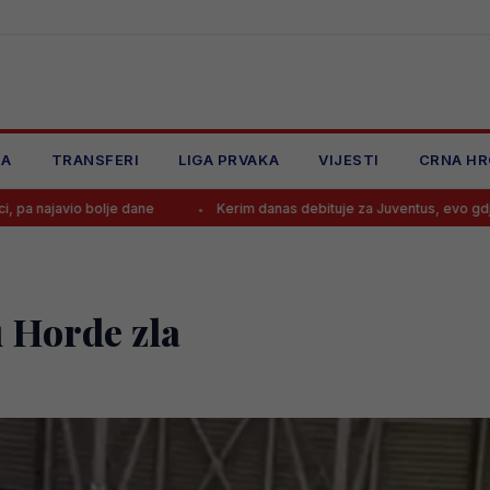
JA
TRANSFERI
LIGA PRVAKA
VIJESTI
CRNA HR
 dane
Kerim danas debituje za Juventus, evo gdje gledati utakmicu 
u Horde zla