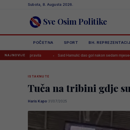
Skip
Subota, 8. Augusta 2026.
to
content
Sve Osim Politike
POČETNA
SPORT
BH. REPREZENTACI
avila
Said Hamulić dao gol nakon sedam mjeseci, pa najavio bolje
NAJNOVIJE
ISTAKNUTE
Tuča na tribini gdje s
Haris Kapo
·
31/07/2025