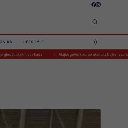
ONIKA
LIFESTYLE
i kada
Alajbegović kreirao akciju iz bajke, završila je pogotkom