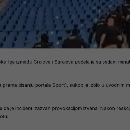
e lige između Craiove i Sarajeva počela je sa sedam minuta
a prema pisanju portala Sport1, sukob je izbio u uvodnim m
se da je incident izazvan provokacijom izvana. Nakon reakcije
olu.