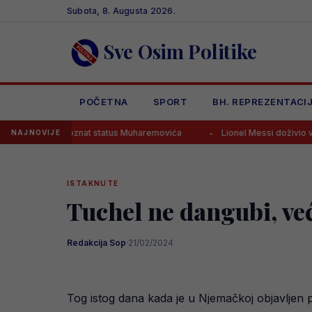
Skip
Subota, 8. Augusta 2026.
to
content
Sve Osim Politike
POČETNA
SPORT
BH. REPREZENTACI
ga, poznat status Muharemovića
Lionel Messi doživio veliku porodičn
NAJNOVIJE
ISTAKNUTE
Tuchel ne dangubi, ve
Redakcija Sop
·
21/02/2024
Tog istog dana kada je u Njemačkoj objavljen 