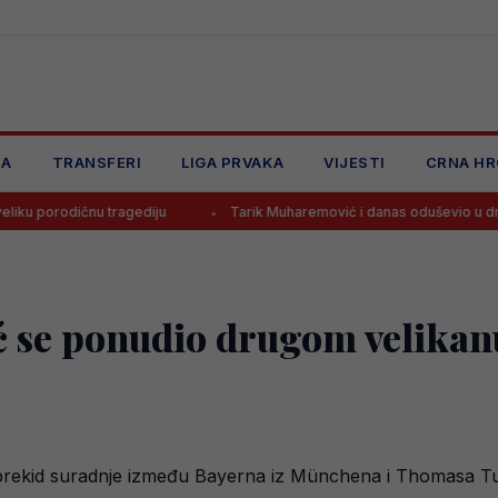
JA
TRANSFERI
LIGA PRVAKA
VIJESTI
CRNA HR
u tragediju
Tarik Muharemović i danas oduševio u dresu Leedsa, sad
ć se ponudio drugom velikan
prekid suradnje između Bayerna iz Münchena i Thomasa Tuchel