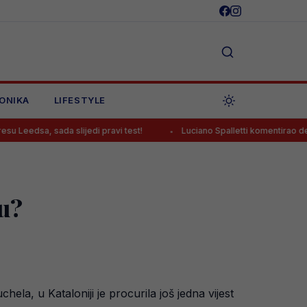
ONIKA
LIFESTYLE
a slijedi pravi test!
Luciano Spalletti komentirao debi Alajbegovi
u?
a, u Kataloniji je procurila još jedna vijest