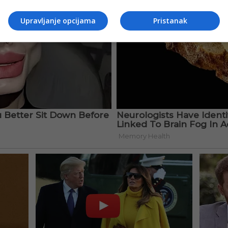
Upravljanje opcijama
Pristanak