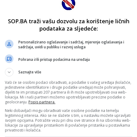
SOP.BA traži vašu dozvolu za korištenje ličnih
podataka za sljedeće:
Personalizirano oglašavanje i sadržaj, mjerenje oglašavanja i
sadržaja, uvidi u publiku i razvoj usluga
Pohrana i/ili pristup podacima na uređaju
Saznajte više
Vaši će se osobni podaci obrađivati, a podatke s vašeg uređaja (kolačiće,
jedinstvene identifikatore i druge podatke uređaja) može pohranjivati,
dijeliti te im pristupati 207 partnera ili ih može upotrebljavati ova web-
lokacija. Mi i naši partneri možemo upotrebljavati precizne podatke o
geolociranju.
Popis partnera.
Neki dobavljači mogu obrađivati vaše osobne podatke na temelju
legitimnog interesa. Ako se ne slažete s tim, u nastavku možete upravljati
svojim opcijama. Potražite vezu pri dnu ove stranice ili na izborniku web-
lokacije za upravljanje pristankom ili povlačenje pristanka u postavkama
privatnosti i kolačića.