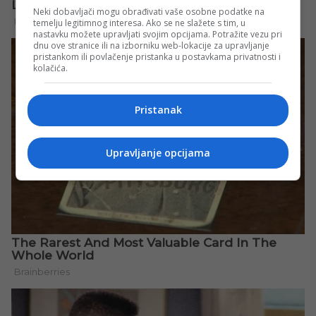
Neki dobavljači mogu obrađivati vaše osobne podatke na
temelju legitimnog interesa. Ako se ne slažete s tim, u
nastavku možete upravljati svojim opcijama. Potražite vezu pri
dnu ove stranice ili na izborniku web-lokacije za upravljanje
pristankom ili povlačenje pristanka u postavkama privatnosti i
kolačića.
Pristanak
Upravljanje opcijama