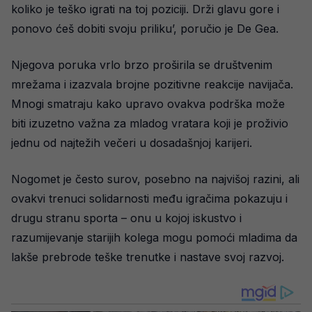
koliko je teško igrati na toj poziciji. Drži glavu gore i
ponovo ćeš dobiti svoju priliku’, poručio je De Gea.
Njegova poruka vrlo brzo proširila se društvenim
mrežama i izazvala brojne pozitivne reakcije navijača.
Mnogi smatraju kako upravo ovakva podrška može
biti izuzetno važna za mladog vratara koji je proživio
jednu od najtežih večeri u dosadašnjoj karijeri.
Nogomet je često surov, posebno na najvišoj razini, ali
ovakvi trenuci solidarnosti među igračima pokazuju i
drugu stranu sporta – onu u kojoj iskustvo i
razumijevanje starijih kolega mogu pomoći mladima da
lakše prebrode teške trenutke i nastave svoj razvoj.