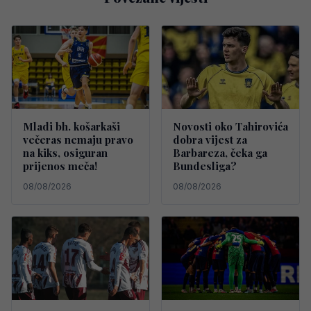
Mladi bh. košarkaši
Novosti oko Tahirovića
večeras nemaju pravo
dobra vijest za
na kiks, osiguran
Barbareza, čeka ga
prijenos meča!
Bundesliga?
08/08/2026
08/08/2026