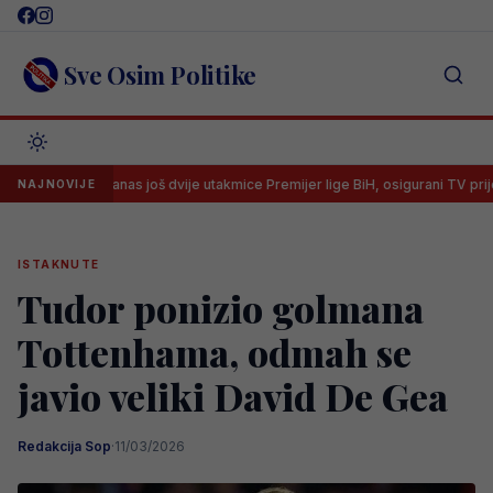
Skip
to
content
Sve Osim Politike
Danas još dvije utakmice Premijer lige BiH, osigurani TV prijenosi
NAJNOVIJE
ISTAKNUTE
Tudor ponizio golmana
Tottenhama, odmah se
javio veliki David De Gea
Redakcija Sop
·
11/03/2026