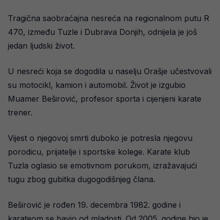
Tragična saobraćajna nesreća na regionalnom putu R
470, između Tuzle i Dubrava Donjih, odnijela je još
jedan ljudski život.
U nesreći koja se dogodila u naselju Orašje učestvovali
su motocikl, kamion i automobil. Život je izgubio
Muamer Beširović, profesor sporta i cijenjeni karate
trener.
Vijest o njegovoj smrti duboko je potresla njegovu
porodicu, prijatelje i sportske kolege. Karate klub
Tuzla oglasio se emotivnom porukom, izražavajući
tugu zbog gubitka dugogodišnjeg člana.
Beširović je rođen 19. decembra 1982. godine i
karateom se bavio od mladosti. Od 2005. godine bio je