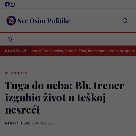
Skip
to
content
Sve Osim Politike
ovao “na noge” Smajloviću, budući Zmaj imao samo jedan odgovor
NAJNOVIJE
ISTAKNUTE
Tuga do neba: Bh. trener
izgubio život u teškoj
nesreći
Redakcija Sop
·
22/03/2025