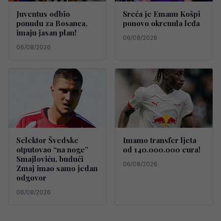
Juventus odbio
Sreća je Emanu Košpi
ponudu za Bosanca,
ponovo okrenula leđa
imaju jasan plan!
06/08/2026
06/08/2026
Selektor Švedske
Imamo transfer ljeta
otputovao “na noge”
od 140.000.000 eura!
Smajloviću, budući
06/08/2026
Zmaj imao samo jedan
odgovor
06/08/2026