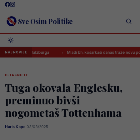
Skip
to
content
Sve Osim Politike
u dresu Salzburga
Mladi bh. košarkaši danas traže novu pobjedu na
NAJNOVIJE
ISTAKNUTE
Tuga okovala Englesku,
preminuo bivši
nogometaš Tottenhama
Haris Kapo
·
03/03/2025