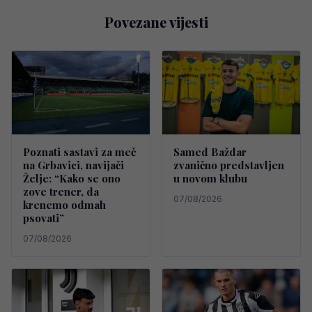
Povezane vijesti
Poznati sastavi za meč
Samed Baždar
na Grbavici, navijači
zvanično predstavljen
Želje: “Kako se ono
u novom klubu
zove trener, da
07/08/2026
krenemo odmah
psovati”
07/08/2026