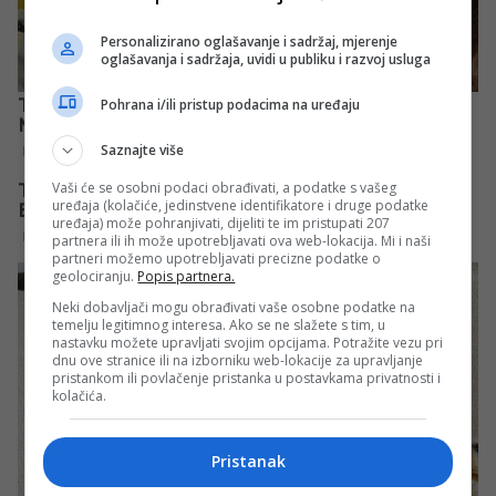
Personalizirano oglašavanje i sadržaj, mjerenje
oglašavanja i sadržaja, uvidi u publiku i razvoj usluga
Pohrana i/ili pristup podacima na uređaju
Saznajte više
Vaši će se osobni podaci obrađivati, a podatke s vašeg
uređaja (kolačiće, jedinstvene identifikatore i druge podatke
uređaja) može pohranjivati, dijeliti te im pristupati 207
partnera ili ih može upotrebljavati ova web-lokacija. Mi i naši
partneri možemo upotrebljavati precizne podatke o
geolociranju.
Popis partnera.
Neki dobavljači mogu obrađivati vaše osobne podatke na
temelju legitimnog interesa. Ako se ne slažete s tim, u
nastavku možete upravljati svojim opcijama. Potražite vezu pri
dnu ove stranice ili na izborniku web-lokacije za upravljanje
pristankom ili povlačenje pristanka u postavkama privatnosti i
kolačića.
Pristanak