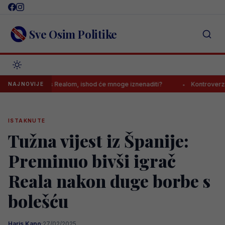
Skip
to
content
Sve Osim Politike
sastanak s Realom, ishod će mnoge iznenaditi?
Kontroverzni gazda 
NAJNOVIJE
ISTAKNUTE
Tužna vijest iz Španije:
Preminuo bivši igrač
Reala nakon duge borbe s
bolešću
Haris Kapo
·
27/02/2025