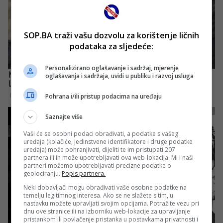
SOP.BA traži vašu dozvolu za korištenje ličnih
podataka za sljedeće:
Personalizirano oglašavanje i sadržaj, mjerenje
oglašavanja i sadržaja, uvidi u publiku i razvoj usluga
Pohrana i/ili pristup podacima na uređaju
Saznajte više
Vaši će se osobni podaci obrađivati, a podatke s vašeg
uređaja (kolačiće, jedinstvene identifikatore i druge podatke
uređaja) može pohranjivati, dijeliti te im pristupati 207
partnera ili ih može upotrebljavati ova web-lokacija. Mi i naši
partneri možemo upotrebljavati precizne podatke o
geolociranju.
Popis partnera.
Neki dobavljači mogu obrađivati vaše osobne podatke na
temelju legitimnog interesa. Ako se ne slažete s tim, u
nastavku možete upravljati svojim opcijama. Potražite vezu pri
dnu ove stranice ili na izborniku web-lokacije za upravljanje
pristankom ili povlačenje pristanka u postavkama privatnosti i