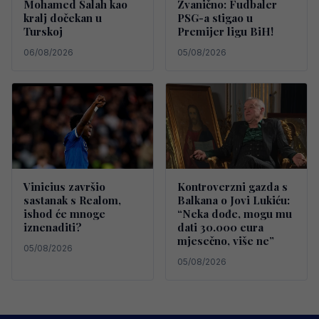
Mohamed Salah kao
Zvanično: Fudbaler
kralj dočekan u
PSG-a stigao u
Turskoj
Premijer ligu BiH!
06/08/2026
05/08/2026
Vinicius završio
Kontroverzni gazda s
sastanak s Realom,
Balkana o Jovi Lukiću:
ishod će mnoge
“Neka dođe, mogu mu
iznenaditi?
dati 30.000 eura
mjesečno, više ne”
05/08/2026
05/08/2026