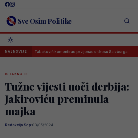
Skip
to
content
Sve Osim Politike
!
Tabaković komentirao prvijenac u dresu Salzburga
Mlad
NAJNOVIJE
ISTAKNUTE
Tužne vijesti uoči derbija:
Jakiroviću preminula
majka
Redakcija Sop
·
03/05/2024