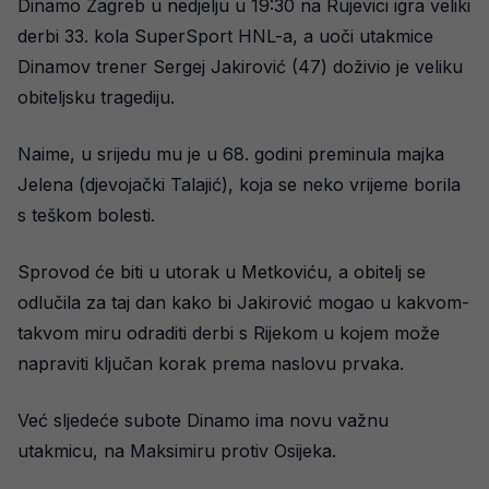
Dinamo Zagreb u nedjelju u 19:30 na Rujevici igra veliki
derbi 33. kola SuperSport HNL-a, a uoči utakmice
Dinamov trener Sergej Jakirović (47) doživio je veliku
obiteljsku tragediju.
Naime, u srijedu mu je u 68. godini preminula majka
Jelena (djevojački Talajić), koja se neko vrijeme borila
s teškom bolesti.
Sprovod će biti u utorak u Metkoviću, a obitelj se
odlučila za taj dan kako bi Jakirović mogao u kakvom-
takvom miru odraditi derbi s Rijekom u kojem može
napraviti ključan korak prema naslovu prvaka.
Već sljedeće subote Dinamo ima novu važnu
utakmicu, na Maksimiru protiv Osijeka.