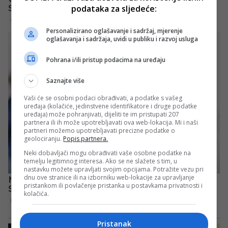
podataka za sljedeće:
Personalizirano oglašavanje i sadržaj, mjerenje
oglašavanja i sadržaja, uvidi u publiku i razvoj usluga
Pohrana i/ili pristup podacima na uređaju
Saznajte više
Vaši će se osobni podaci obrađivati, a podatke s vašeg
uređaja (kolačiće, jedinstvene identifikatore i druge podatke
uređaja) može pohranjivati, dijeliti te im pristupati 207
partnera ili ih može upotrebljavati ova web-lokacija. Mi i naši
partneri možemo upotrebljavati precizne podatke o
geolociranju.
Popis partnera.
Neki dobavljači mogu obrađivati vaše osobne podatke na
temelju legitimnog interesa. Ako se ne slažete s tim, u
nastavku možete upravljati svojim opcijama. Potražite vezu pri
dnu ove stranice ili na izborniku web-lokacije za upravljanje
pristankom ili povlačenje pristanka u postavkama privatnosti i
kolačića.
Pristanak