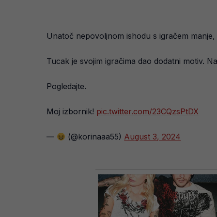
Unatoč nepovoljnom ishodu s igračem manje, Hr
Tucak je svojim igračima dao dodatni motiv. N
Pogledajte.
Moj izbornik!
pic.twitter.com/23CQzsPtDX
—
(@korinaaa55)
August 3, 2024