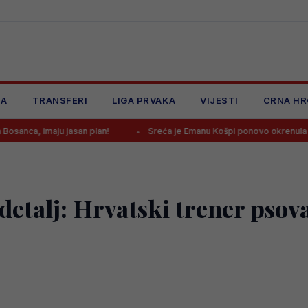
JA
TRANSFERI
LIGA PRVAKA
VIJESTI
CRNA HR
u jasan plan!
Sreća je Emanu Košpi ponovo okrenula leđa
detalj: Hrvatski trener psova