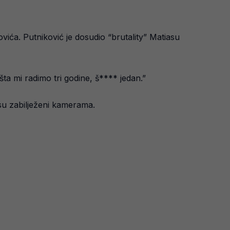
ića. Putniković je dosudio “brutality” Matiasu
šta mi radimo tri godine, š**** jedan.”
 su zabilježeni kamerama.