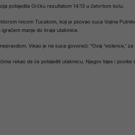
cija pobijedila Grčku rezultatom 14:13 u četvrtom kolu.
ektorom Ivicom Tucakom, koji je psovao suca Vojina Putnikov
ti s igračem manje do kraja utakmice.
 nepravdom. Vikao je na suca govoreći: “Ovaj ‘violence,’ za 
čima rekao da će pobijediti utakmicu. Njegov bijes i povike