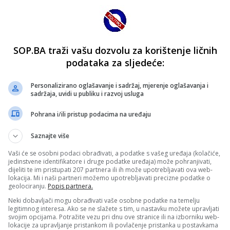
SOP.BA traži vašu dozvolu za korištenje ličnih
podataka za sljedeće:
Personalizirano oglašavanje i sadržaj, mjerenje oglašavanja i
sadržaja, uvidi u publiku i razvoj usluga
Pohrana i/ili pristup podacima na uređaju
Saznajte više
Vaši će se osobni podaci obrađivati, a podatke s vašeg uređaja (kolačiće,
jedinstvene identifikatore i druge podatke uređaja) može pohranjivati,
dijeliti te im pristupati 207 partnera ili ih može upotrebljavati ova web-
lokacija. Mi i naši partneri možemo upotrebljavati precizne podatke o
geolociranju.
Popis partnera.
Neki dobavljači mogu obrađivati vaše osobne podatke na temelju
legitimnog interesa. Ako se ne slažete s tim, u nastavku možete upravljati
svojim opcijama. Potražite vezu pri dnu ove stranice ili na izborniku web-
lokacije za upravljanje pristankom ili povlačenje pristanka u postavkama