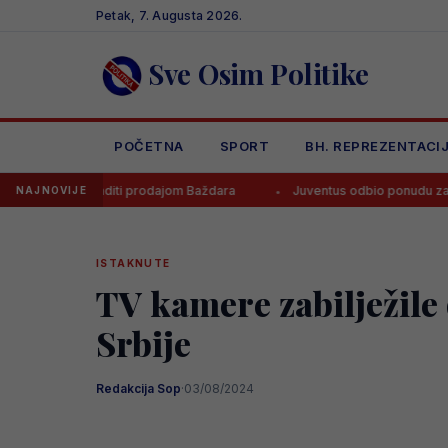
Skip
Petak, 7. Augusta 2026.
to
content
Sve Osim Politike
POČETNA
SPORT
BH. REPREZENTACI
zaraditi prodajom Baždara
Juventus odbio ponudu za Bosanca, imaj
NAJNOVIJE
ISTAKNUTE
TV kamere zabilježile 
Srbije
Redakcija Sop
·
03/08/2024