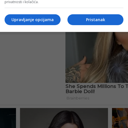
privatnosti i kolačića.
Upravljanje opcijama
Pristanak