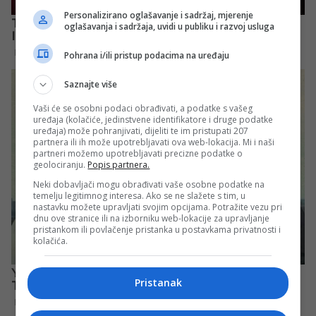
Personalizirano oglašavanje i sadržaj, mjerenje
oglašavanja i sadržaja, uvidi u publiku i razvoj usluga
Pohrana i/ili pristup podacima na uređaju
Saznajte više
Vaši će se osobni podaci obrađivati, a podatke s vašeg
uređaja (kolačiće, jedinstvene identifikatore i druge podatke
uređaja) može pohranjivati, dijeliti te im pristupati 207
partnera ili ih može upotrebljavati ova web-lokacija. Mi i naši
partneri možemo upotrebljavati precizne podatke o
geolociranju.
Popis partnera.
Neki dobavljači mogu obrađivati vaše osobne podatke na
temelju legitimnog interesa. Ako se ne slažete s tim, u
nastavku možete upravljati svojim opcijama. Potražite vezu pri
dnu ove stranice ili na izborniku web-lokacije za upravljanje
pristankom ili povlačenje pristanka u postavkama privatnosti i
kolačića.
Pristanak