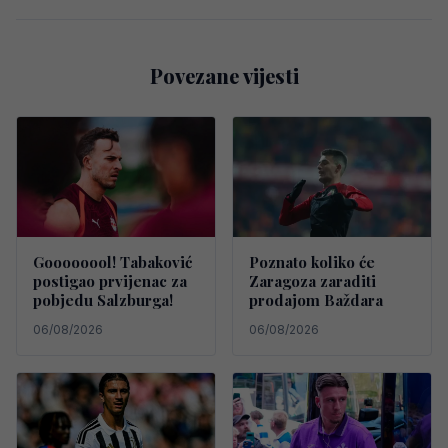
Povezane vijesti
Goooooool! Tabaković
Poznato koliko će
postigao prvijenac za
Zaragoza zaraditi
pobjedu Salzburga!
prodajom Baždara
06/08/2026
06/08/2026