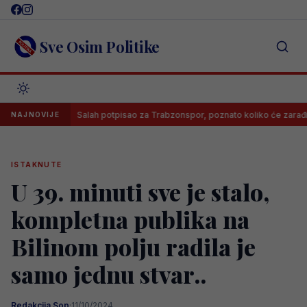
Skip
to
content
Sve Osim Politike
!
Salah potpisao za Trabzonspor, poznato koliko će zarađivati
NAJNOVIJE
ISTAKNUTE
U 39. minuti sve je stalo,
kompletna publika na
Bilinom polju radila je
samo jednu stvar..
Redakcija Sop
·
11/10/2024