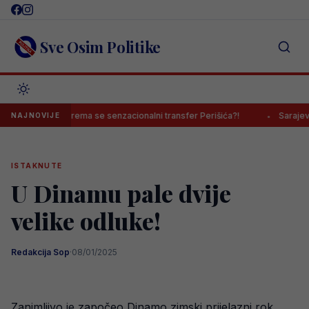
Skip
to
content
Sve Osim Politike
Sprema se senzacionalni transfer Perišića?!
Sarajevo ipa
NAJNOVIJE
ISTAKNUTE
U Dinamu pale dvije
velike odluke!
Redakcija Sop
·
08/01/2025
Zanimljivo je započeo Dinamo zimski prijelazni rok