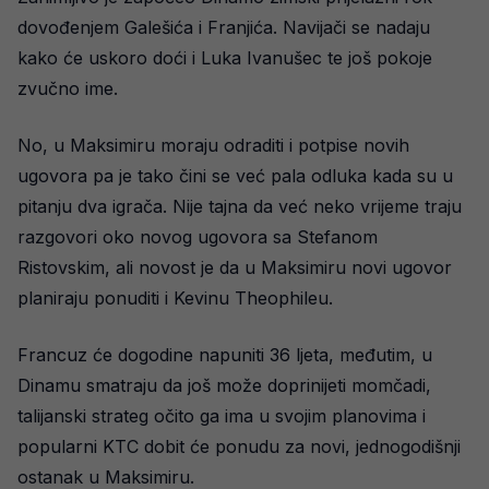
dovođenjem Galešića i Franjića. Navijači se nadaju
kako će uskoro doći i Luka Ivanušec te još pokoje
zvučno ime.
No, u Maksimiru moraju odraditi i potpise novih
ugovora pa je tako čini se već pala odluka kada su u
pitanju dva igrača. Nije tajna da već neko vrijeme traju
razgovori oko novog ugovora sa Stefanom
Ristovskim, ali novost je da u Maksimiru novi ugovor
planiraju ponuditi i Kevinu Theophileu.
Francuz će dogodine napuniti 36 ljeta, međutim, u
Dinamu smatraju da još može doprinijeti momčadi,
talijanski strateg očito ga ima u svojim planovima i
popularni KTC dobit će ponudu za novi, jednogodišnji
ostanak u Maksimiru.