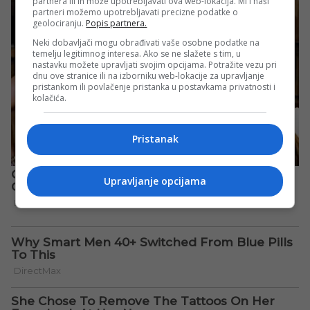
partnera ili ih može upotrebljavati ova web-lokacija. Mi i naši
partneri možemo upotrebljavati precizne podatke o
geolociranju.
Popis partnera.
Neki dobavljači mogu obrađivati vaše osobne podatke na
temelju legitimnog interesa. Ako se ne slažete s tim, u
nastavku možete upravljati svojim opcijama. Potražite vezu pri
dnu ove stranice ili na izborniku web-lokacije za upravljanje
pristankom ili povlačenje pristanka u postavkama privatnosti i
kolačića.
Pristanak
Upravljanje opcijama