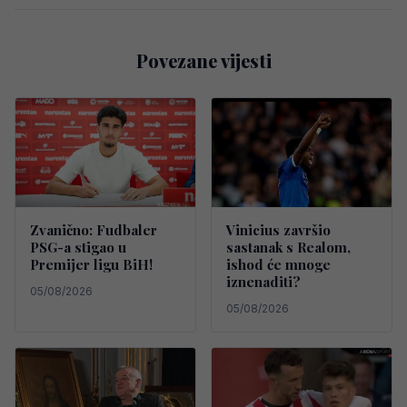
Povezane vijesti
Zvanično: Fudbaler
Vinicius završio
PSG-a stigao u
sastanak s Realom,
Premijer ligu BiH!
ishod će mnoge
iznenaditi?
05/08/2026
05/08/2026