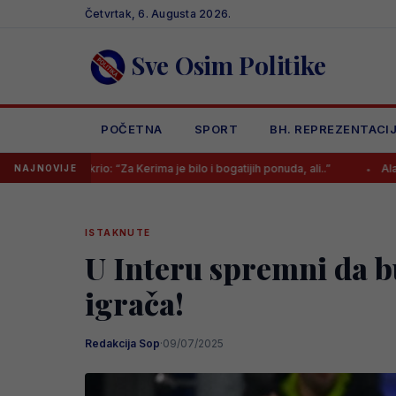
Skip
Četvrtak, 6. Augusta 2026.
to
content
Sve Osim Politike
POČETNA
SPORT
BH. REPREZENTACI
io: “Za Kerima je bilo i bogatijih ponuda, ali..”
Alajbegović u subotu 
NAJNOVIJE
ISTAKNUTE
U Interu spremni da b
igrača!
Redakcija Sop
·
09/07/2025