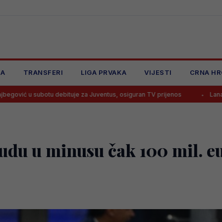
JA
TRANSFERI
LIGA PRVAKA
VIJESTI
CRNA HR
debituje za Juventus, osiguran TV prijenos
Lana Pudar predvodi B
udu u minusu čak 100 mil. e