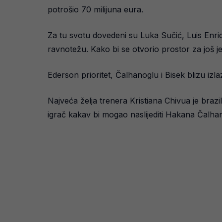
potrošio 70 milijuna eura.
Za tu svotu dovedeni su Luka Sučić, Luis Enri
ravnotežu. Kako bi se otvorio prostor za još j
Ederson prioritet, Čalhanoglu i Bisek blizu izla
Najveća želja trenera Kristiana Chivua je braz
igrač kakav bi mogao naslijediti Hakana Čalhan