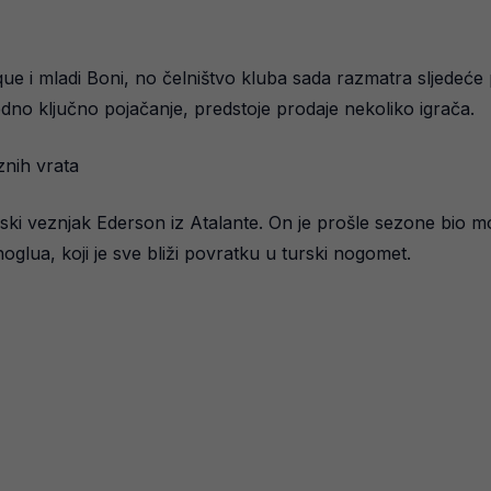
que i mladi Boni, no čelništvo kluba sada razmatra sljedeć
edno ključno pojačanje, predstoje prodaje nekoliko igrača.
znih vrata
ilski veznjak Ederson iz Atalante. On je prošle sezone bio 
oglua, koji je sve bliži povratku u turski nogomet.