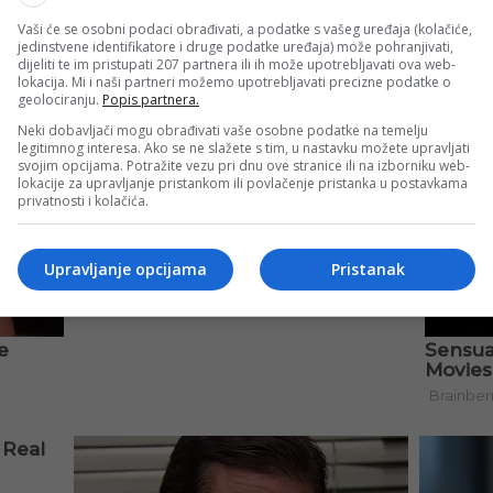
 igru “nerazzurra”.
Vaši će se osobni podaci obrađivati, a podatke s vašeg uređaja (kolačiće,
jedinstvene identifikatore i druge podatke uređaja) može pohranjivati,
dijeliti te im pristupati 207 partnera ili ih može upotrebljavati ova web-
lokacija. Mi i naši partneri možemo upotrebljavati precizne podatke o
geolociranju.
Popis partnera.
Neki dobavljači mogu obrađivati vaše osobne podatke na temelju
legitimnog interesa. Ako se ne slažete s tim, u nastavku možete upravljati
svojim opcijama. Potražite vezu pri dnu ove stranice ili na izborniku web-
lokacije za upravljanje pristankom ili povlačenje pristanka u postavkama
privatnosti i kolačića.
Upravljanje opcijama
Pristanak