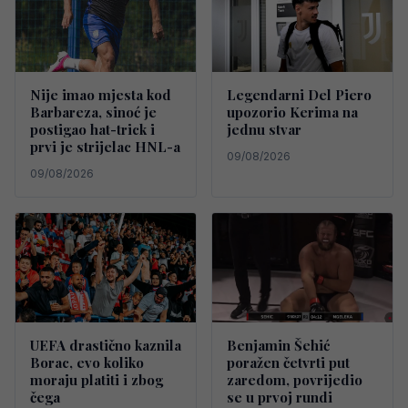
Nije imao mjesta kod
Legendarni Del Piero
Barbareza, sinoć je
upozorio Kerima na
postigao hat-trick i
jednu stvar
prvi je strijelac HNL-a
09/08/2026
09/08/2026
UEFA drastično kaznila
Benjamin Šehić
Borac, evo koliko
poražen četvrti put
moraju platiti i zbog
zaredom, povrijedio
čega
se u prvoj rundi