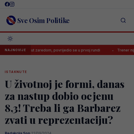
Skip
to
content
Sve Osim Politike
tvrti put zaredom, povrijedio se u prvoj rundi
Trener nije želio da
NAJNOVIJE
ISTAKNUTE
U životnoj je formi, danas
za nastup dobio ocjenu
8,3! Treba li ga Barbarez
zvati u reprezentaciju?
Redakcija Sop
·
22/09/2024