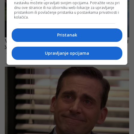
nastavku možete upravljati svojim opcijama. Potražite vezu pri
dnu ove stranice ili na izborniku web-lokacije za upravljanje
pristankom ili povlačenje pristanka u postavkama privatnosti i
kolačića.
Pristanak
Upravljanje opcijama