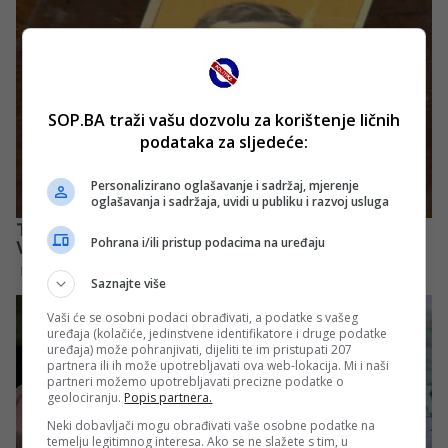
SOP.BA traži vašu dozvolu za korištenje ličnih
podataka za sljedeće:
Personalizirano oglašavanje i sadržaj, mjerenje
oglašavanja i sadržaja, uvidi u publiku i razvoj usluga
Pohrana i/ili pristup podacima na uređaju
Saznajte više
Vaši će se osobni podaci obrađivati, a podatke s vašeg
uređaja (kolačiće, jedinstvene identifikatore i druge podatke
uređaja) može pohranjivati, dijeliti te im pristupati 207
partnera ili ih može upotrebljavati ova web-lokacija. Mi i naši
partneri možemo upotrebljavati precizne podatke o
geolociranju.
Popis partnera.
Neki dobavljači mogu obrađivati vaše osobne podatke na
temelju legitimnog interesa. Ako se ne slažete s tim, u