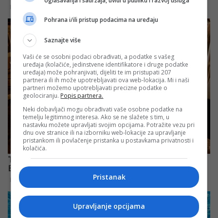
oglašavanja i sadržaja, uvidi u publiku i razvoj usluga
Pohrana i/ili pristup podacima na uređaju
Saznajte više
Vaši će se osobni podaci obrađivati, a podatke s vašeg
uređaja (kolačiće, jedinstvene identifikatore i druge podatke
uređaja) može pohranjivati, dijeliti te im pristupati 207
partnera ili ih može upotrebljavati ova web-lokacija. Mi i naši
partneri možemo upotrebljavati precizne podatke o
geolociranju.
Popis partnera.
Neki dobavljači mogu obrađivati vaše osobne podatke na
temelju legitimnog interesa. Ako se ne slažete s tim, u
nastavku možete upravljati svojim opcijama. Potražite vezu pri
dnu ove stranice ili na izborniku web-lokacije za upravljanje
pristankom ili povlačenje pristanka u postavkama privatnosti i
kolačića.
Pristanak
Upravljanje opcijama