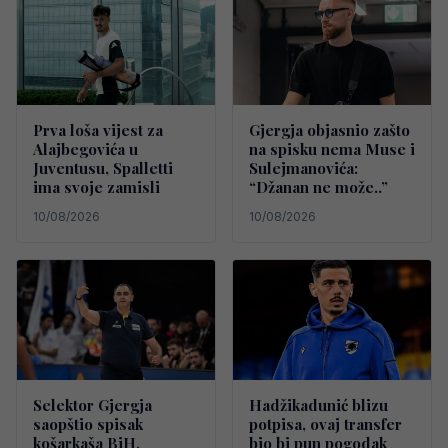
Prva loša vijest za
Gjergja objasnio zašto
Alajbegovića u
na spisku nema Muse i
Juventusu, Spalletti
Sulejmanovića:
ima svoje zamisli
“Džanan ne može..”
10/08/2026
10/08/2026
Selektor Gjergja
Hadžikadunić blizu
saopštio spisak
potpisa, ovaj transfer
košarkaša BiH,
bio bi pun pogodak