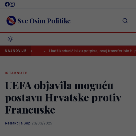
Skip
to
content
Sve Osim Politike
grača
Hadžikadunić blizu potpisa, ovaj transfer bio bi pun pogodak
NAJNOVIJE
ISTAKNUTE
UEFA objavila moguću
postavu Hrvatske protiv
Francuske
Redakcija Sop
·
23/03/2025