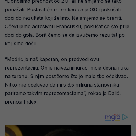
“Donosimo prednost od 2:0, ali ne smijemo se tako
ponašati. Postavit ćemo se kao da je 0:0 i pokušati
doći do rezultata koji želimo. Ne smijemo se braniti.
Očekujemo agresivnu Francusku, pokušat će što prije
doći do gola. Borit ćemo se da izvučemo rezultat po
koji smo došli.”
“Modrić je naš kapetan, on predvodi ovu
reprezentaciju. On je najvažniji igrač, moja desna ruka
na terenu. S njim postižemo što je malo tko očekivao.
Nitko nije očekivao da mi s 3.5 milijuna stanovnika
pariramo takvim reprezentacijama”, rekao je Dalić,
prenosi Index.