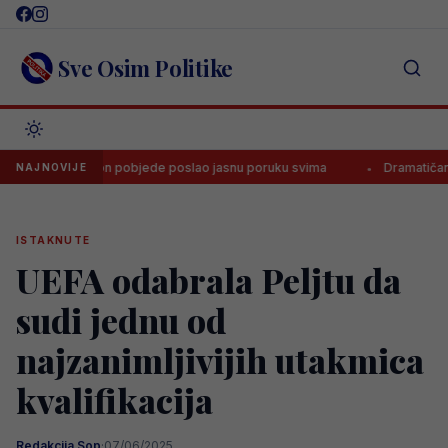
Skip
to
content
Sve Osim Politike
a nakon pobjede poslao jasnu poruku svima
Dramatičan početak nov
NAJNOVIJE
ISTAKNUTE
UEFA odabrala Peljtu da
sudi jednu od
najzanimljivijih utakmica
kvalifikacija
Redakcija Sop
·
07/06/2025