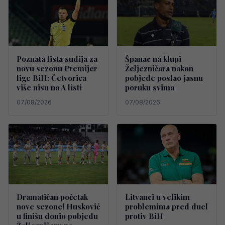
Poznata lista sudija za
Španac na klupi
novu sezonu Premijer
Željezničara nakon
lige BiH: Četvorica
pobjede poslao jasnu
više nisu na A listi
poruku svima
07/08/2026
07/08/2026
Dramatičan početak
Litvanci u velikim
nove sezone! Husković
problemima pred duel
u finišu donio pobjedu
protiv BiH