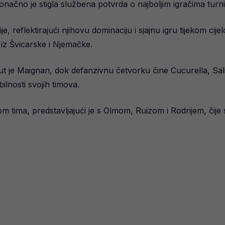
konačno je stigla službena potvrda o najboljim igračima turni
, reflektirajući njihovu dominaciju i sjajnu igru tijekom cije
 iz Švicarske i Njemačke.
ut je Maignan, dok defanzivnu četvorku čine Cucurella, Sali
ilnosti svojih timova.
m tima, predstavljajući je s Olmom, Ruizom i Rodrijem, čije s