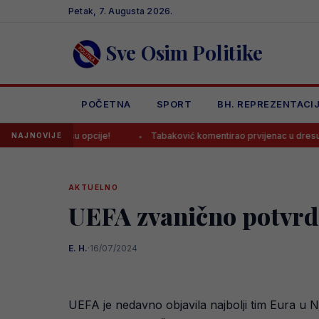
Skip
Petak, 7. Augusta 2026.
to
content
Sve Osim Politike
POČETNA
SPORT
BH. REPREZENTACI
 tri su opcije!
Tabaković komentirao prvijenac u dresu Salzburga
NAJNOVIJE
AKTUELNO
UEFA zvanično potvrdi
E. H.
·
16/07/2024
UEFA je nedavno objavila najbolji tim Eura u Nj