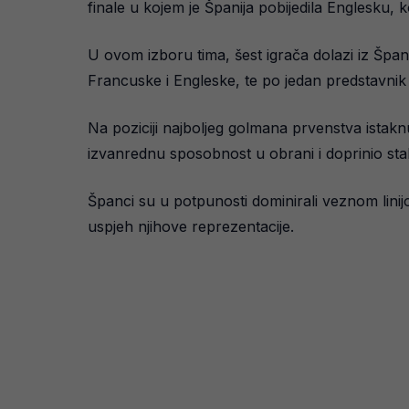
finale u kojem je Španija pobijedila Englesku, 
U ovom izboru tima, šest igrača dolazi iz Španije
Francuske i Engleske, te po jedan predstavnik
Na poziciji najboljeg golmana prvenstva istakn
izvanrednu sposobnost u obrani i doprinio stab
Španci su u potpunosti dominirali veznom linijo
uspjeh njihove reprezentacije.