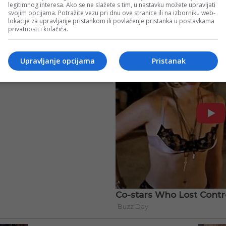
legitimnog interesa. Ako se ne slažete s tim, u nastavku možete upravljati
svojim opcijama. Potražite vezu pri dnu ove stranice ili na izborniku web-
lokacije za upravljanje pristankom ili povlačenje pristanka u postavkama
privatnosti i kolačića.
Upravljanje opcijama
Pristanak