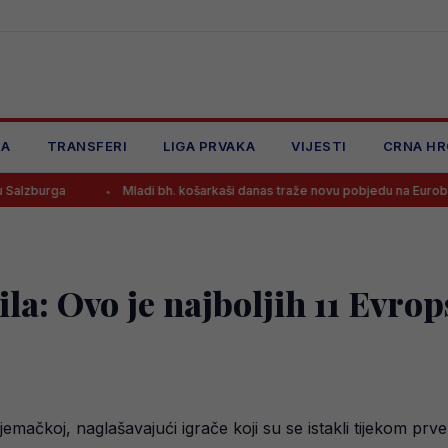
JA
TRANSFERI
LIGA PRVAKA
VIJESTI
CRNA HR
Mladi bh. košarkaši danas traže novu pobjedu na Eurobasketu, osi
la: Ovo je najboljih 11 Evro
emačkoj, naglašavajući igrače koji su se istakli tijekom prv