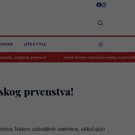
ONIKA
LIFESTYLE
guran prijenos!
Velež doveo napadača kojeg su poredili sa Džeko
pskog prvenstva!
enstva. Nakon uzbudljivih utakmica, uključujući