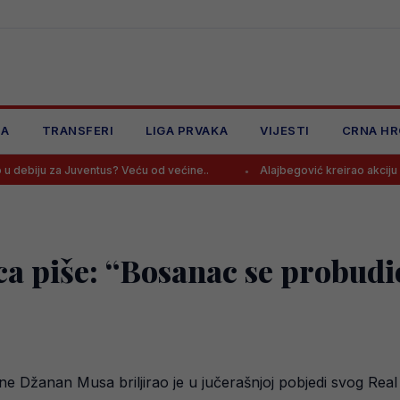
JA
TRANSFERI
LIGA PRVAKA
VIJESTI
CRNA HR
ventus? Veću od većine..
Alajbegović kreirao akciju iz bajke, završ
 piše: “Bosanac se probudio
e Džanan Musa briljirao je u jučerašnjoj pobjedi svog Rea