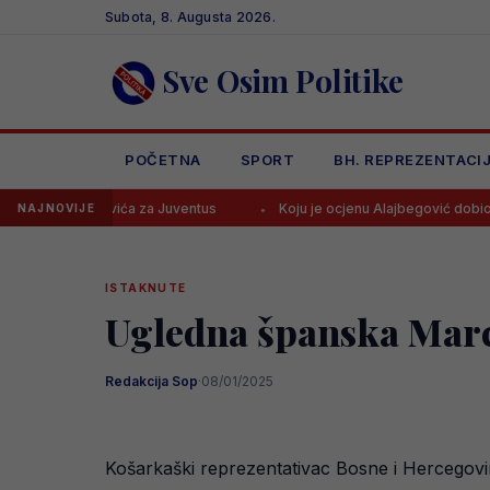
Skip
Subota, 8. Augusta 2026.
to
content
Sve Osim Politike
POČETNA
SPORT
BH. REPREZENTACI
govića za Juventus
Koju je ocjenu Alajbegović dobio u debiju za Ju
NAJNOVIJE
ISTAKNUTE
Ugledna španska Marca
Redakcija Sop
·
08/01/2025
Košarkaški reprezentativac Bosne i Hercegovin