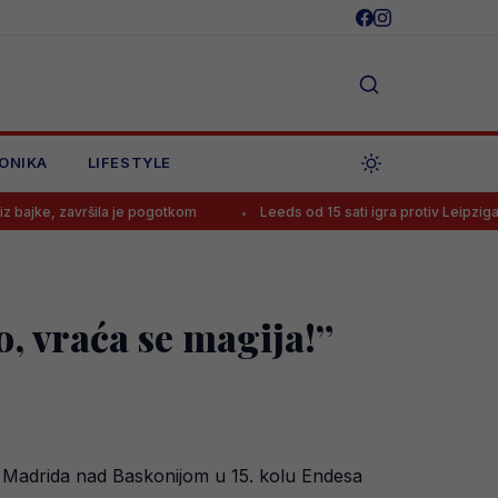
ONIKA
LIFESTYLE
ila je pogotkom
Leeds od 15 sati igra protiv Leipziga, poznat stat
, vraća se magija!”
l Madrida nad Baskonijom u 15. kolu Endesa