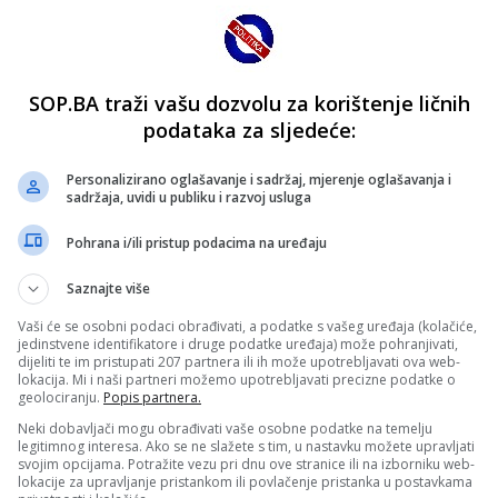
SOP.BA traži vašu dozvolu za korištenje ličnih
podataka za sljedeće:
Personalizirano oglašavanje i sadržaj, mjerenje oglašavanja i
sadržaja, uvidi u publiku i razvoj usluga
Pohrana i/ili pristup podacima na uređaju
Saznajte više
Vaši će se osobni podaci obrađivati, a podatke s vašeg uređaja (kolačiće,
jedinstvene identifikatore i druge podatke uređaja) može pohranjivati,
dijeliti te im pristupati 207 partnera ili ih može upotrebljavati ova web-
lokacija. Mi i naši partneri možemo upotrebljavati precizne podatke o
geolociranju.
Popis partnera.
Neki dobavljači mogu obrađivati vaše osobne podatke na temelju
legitimnog interesa. Ako se ne slažete s tim, u nastavku možete upravljati
svojim opcijama. Potražite vezu pri dnu ove stranice ili na izborniku web-
lokacije za upravljanje pristankom ili povlačenje pristanka u postavkama