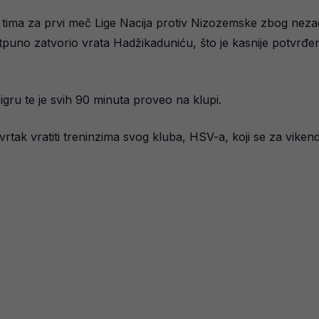
 iz tima za prvi meč Lige Nacija protiv Nizozemske zbog ne
 potpuno zatvorio vrata Hadžikaduniću, što je kasnije potvr
 igru te je svih 90 minuta proveo na klupi.
tvrtak vratiti treninzima svog kluba, HSV-a, koji se za vi