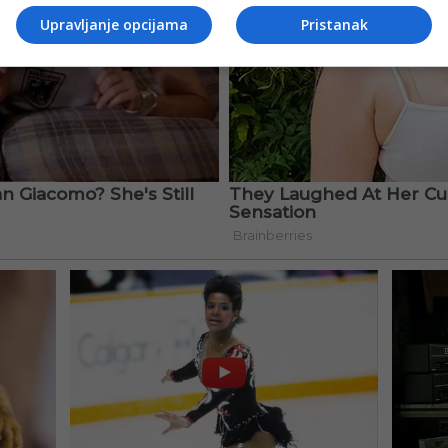
Upravljanje opcijama
Pristanak