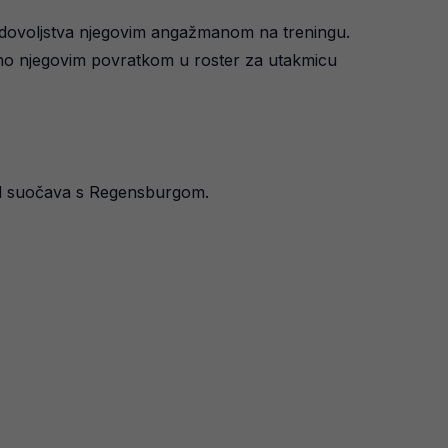
zadovoljstva njegovim angažmanom na treningu.
đeno njegovim povratkom u roster za utakmicu
kend suočava s Regensburgom.