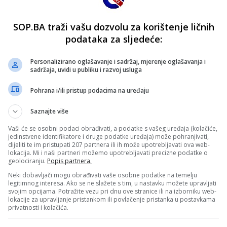
SOP.BA traži vašu dozvolu za korištenje ličnih
podataka za sljedeće:
Personalizirano oglašavanje i sadržaj, mjerenje oglašavanja i
sadržaja, uvidi u publiku i razvoj usluga
Pohrana i/ili pristup podacima na uređaju
Saznajte više
Vaši će se osobni podaci obrađivati, a podatke s vašeg uređaja (kolačiće,
jedinstvene identifikatore i druge podatke uređaja) može pohranjivati,
dijeliti te im pristupati 207 partnera ili ih može upotrebljavati ova web-
lokacija. Mi i naši partneri možemo upotrebljavati precizne podatke o
geolociranju.
Popis partnera.
Neki dobavljači mogu obrađivati vaše osobne podatke na temelju
legitimnog interesa. Ako se ne slažete s tim, u nastavku možete upravljati
svojim opcijama. Potražite vezu pri dnu ove stranice ili na izborniku web-
lokacije za upravljanje pristankom ili povlačenje pristanka u postavkama
privatnosti i kolačića.