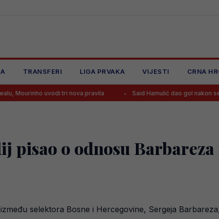
JA
TRANSFERI
LIGA PRVAKA
VIJESTI
CRNA HR
uvodi tri nova pravila
Said Hamulić dao gol nakon sedam mjeseci, 
ij pisao o odnosu Barbareza
iji između selektora Bosne i Hercegovine, Sergeja Barbarez