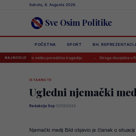
Skip
Subota, 8. Augusta 2026.
to
content
Sve Osim Politike
POČETNA
SPORT
BH. REPREZENTACI
ivio veliku porodičnu tragediju
Stroga disciplina u Realu, Mourinho 
NAJNOVIJE
ISTAKNUTE
Ugledni njemački med
Redakcija Sop
·
12/09/2024
Njemački medij Bild objavio je članak o situac