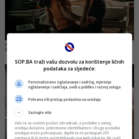
SOP.BA traži vašu dozvolu za korištenje ličnih
podataka za sljedeće:
Personalizirano oglašavanje i sadržaj, mjerenje
oglašavanja i sadržaja, uvidi u publiku i razvoj usluga
Pohrana i/ili pristup podacima na uređaju
Saznajte više
Vaši će se osobni podaci obrađivati, a podatke s vašeg
uređaja (kolačiće, jedinstvene identifikatore i druge podatke
uređaja) može pohranjivati, dijeliti te im pristupati 207
partnera ili ih može upotrebljavati ova web-lokacija. Mi i naši