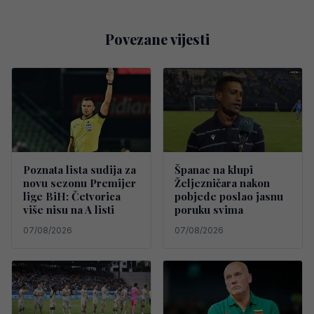
Povezane vijesti
Poznata lista sudija za
Španac na klupi
novu sezonu Premijer
Željezničara nakon
lige BiH: Četvorica
pobjede poslao jasnu
više nisu na A listi
poruku svima
07/08/2026
07/08/2026