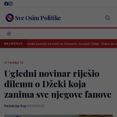
Skip
to
content
Sve Osim Politike
Poznati sastavi za meč na Grbavici, navijači Želje: “Kako se ono zove tr
NAJNOVIJE
ISTAKNUTE
Ugledni novinar riješio
dilemu o Džeki koja
zanima sve njegove fanove
Redakcija Sop
·
01/08/2025