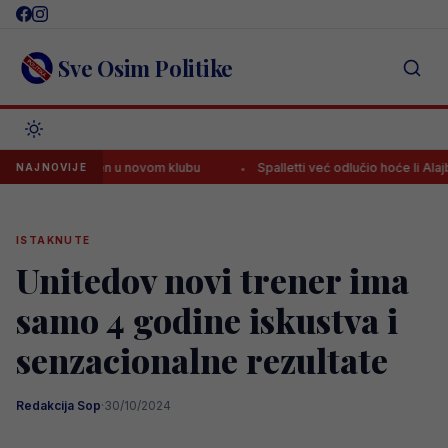
Skip
to
content
Sve Osim Politike
edstavljen u novom klubu
Spalletti već odlučio hoće li Alajbegović 
NAJNOVIJE
ISTAKNUTE
Unitedov novi trener ima
samo 4 godine iskustva i
senzacionalne rezultate
Redakcija Sop
·
30/10/2024