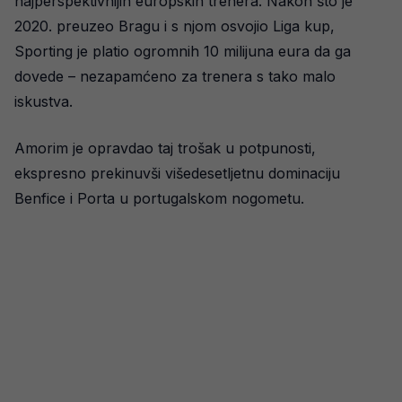
najperspektivnijih europskih trenera. Nakon što je
2020. preuzeo Bragu i s njom osvojio Liga kup,
Sporting je platio ogromnih 10 milijuna eura da ga
dovede – nezapamćeno za trenera s tako malo
iskustva.
Amorim je opravdao taj trošak u potpunosti,
ekspresno prekinuvši višedesetljetnu dominaciju
Benfice i Porta u portugalskom nogometu.