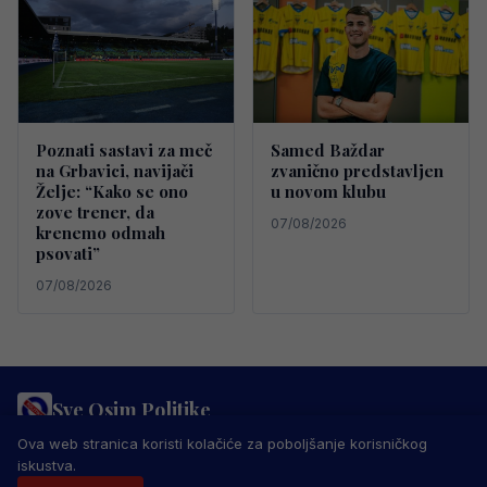
Poznati sastavi za meč
Samed Baždar
na Grbavici, navijači
zvanično predstavljen
Želje: “Kako se ono
u novom klubu
zove trener, da
07/08/2026
krenemo odmah
psovati”
07/08/2026
Sve Osim Politike
PRAVILA PRIVATNOSTI
MARKETING
USLOVI KORIŠTENJA
Ova web stranica koristi kolačiće za poboljšanje korisničkog
IMPRESSUM
KONTAKT
iskustva.
© 2026 Sve Osim Politike. Sva prava zadržana.