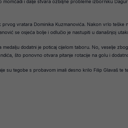
dio momčadi i dalje stvara ozbiljne probleme izborniku Dagur
vak prvog vratara Dominika Kuzmanovića. Nakon vrlo teške 
vić se osjeća bolje i odlučio je nastupiti u današnjoj utakm
dalju dodatni je poticaj cijelom taboru. No, veselje zbog 
andića, što ponovno otvara pitanje rotacije na golu i dodatn
nije su tegobe s probavom imali desno krilo Filip Glavaš t