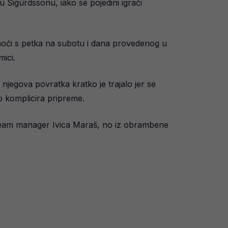
u Sigurdssonu, iako se pojedini igrači
noći s petka na subotu i dana provedenog u
ici.
njegova povratka kratko je trajalo jer se
o komplicira pripreme.
e team manager Ivica Maraš, no iz obrambene