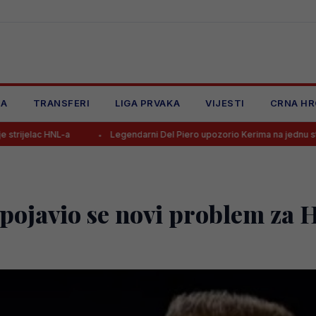
JA
TRANSFERI
LIGA PRVAKA
VIJESTI
CRNA HR
Legendarni Del Piero upozorio Kerima na jednu stvar
UEFA d
 pojavio se novi problem za 