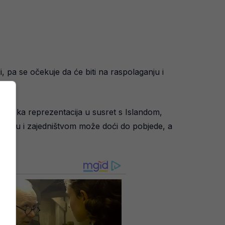
, pa se očekuje da će biti na raspolaganju i
rvatska reprezentacija u susret s Islandom,
benošću i zajedništvom može doći do pobjede, a