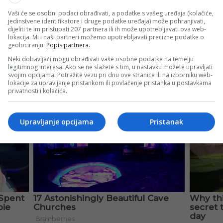
Vaši će se osobni podaci obrađivati, a podatke s vašeg uređaja (kolačiće,
jedinstvene identifikatore i druge podatke uređaja) može pohranjivati,
dijeliti te im pristupati 207 partnera ili ih može upotrebljavati ova web-
lokacija. Mi i naši partneri možemo upotrebljavati precizne podatke o
geolociranju.
Popis partnera.
Neki dobavljači mogu obrađivati vaše osobne podatke na temelju
legitimnog interesa. Ako se ne slažete s tim, u nastavku možete upravljati
svojim opcijama. Potražite vezu pri dnu ove stranice ili na izborniku web-
lokacije za upravljanje pristankom ili povlačenje pristanka u postavkama
privatnosti i kolačića.
Upravljanje opcijama
Pristanak