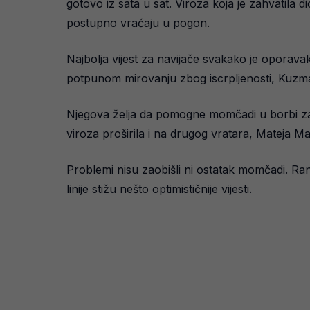
gotovo iz sata u sat. Viroza koja je zahvatila 
postupno vraćaju u pogon.
Najbolja vijest za navijače svakako je opora
potpunom mirovanju zbog iscrpljenosti, Kuzmano
Njegova želja da pomogne momčadi u borbi za me
viroza proširila i na drugog vratara, Mateja M
Problemi nisu zaobišli ni ostatak momčadi. Ra
linije stižu nešto optimističnije vijesti.