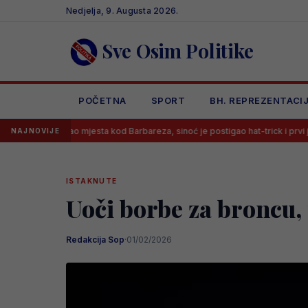
Skip
Nedjelja, 9. Augusta 2026.
to
content
Sve Osim Politike
POČETNA
SPORT
BH. REPREZENTACI
 mjesta kod Barbareza, sinoć je postigao hat-trick i prvi je strijelac HNL-a
NAJNOVIJE
ISTAKNUTE
Uoči borbe za broncu,
Redakcija Sop
·
01/02/2026