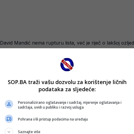
vid Mandić nema rupturu lista, već je riječ o lakšoj ozljedi
organizacijskim propustima koji su obilježili prvenstvo, h
li maksimalno motivirana. U taboru vlada uvjerenje da se bor
SOP.BA traži vašu dozvolu za korištenje ličnih
ožer, za njih ima sjaj zlata.
podataka za sljedeće:
Personalizirano oglašavanje i sadržaj, mjerenje oglašavanja i
sadržaja, uvidi u publiku i razvoj usluga
Pohrana i/ili pristup podacima na uređaju
Saznajte više