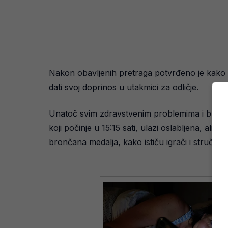
Nakon obavljenih pretraga potvrđeno je kako Da
dati svoj doprinos u utakmici za odličje.
Unatoč svim zdravstvenim problemima i brojnim 
koji počinje u 15:15 sati, ulazi oslabljena, a
brončana medalja, kako ističu igrači i stručni st