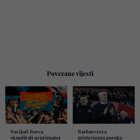
Povezane vijesti
Navijači Borca
Barbarezova
skandirali nepriznatoj
misteriozna poruka