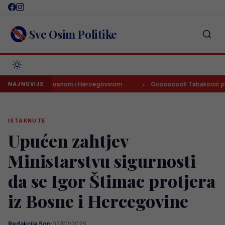
Skip
to
content
Sve Osim Politike
djeknula Bosnom i Hercegovinom
Goooooool! Tabaković postigao p
NAJNOVIJE
ISTAKNUTE
Upućen zahtjev
Ministarstvu sigurnosti
da se Igor Štimac protjera
iz Bosne i Hercegovine
Redakcija Sop
·
02/02/2026