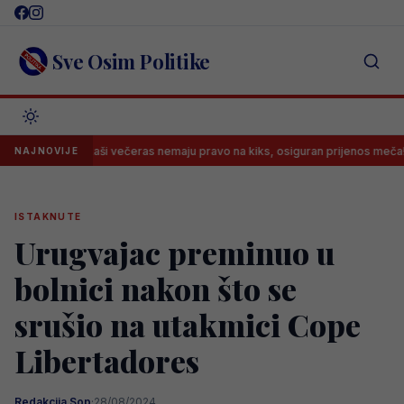
Skip
to
content
Sve Osim Politike
 košarkaši večeras nemaju pravo na kiks, osiguran prijenos meča!
NAJNOVIJE
ISTAKNUTE
Urugvajac preminuo u
bolnici nakon što se
srušio na utakmici Cope
Libertadores
Redakcija Sop
·
28/08/2024