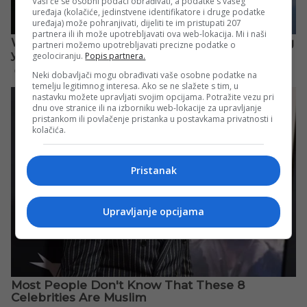
Vaši će se osobni podaci obrađivati, a podatke s vašeg
uređaja (kolačiće, jedinstvene identifikatore i druge podatke
uređaja) može pohranjivati, dijeliti te im pristupati 207
partnera ili ih može upotrebljavati ova web-lokacija. Mi i naši
partneri možemo upotrebljavati precizne podatke o
geolociranju.
Popis partnera.
Neki dobavljači mogu obrađivati vaše osobne podatke na
temelju legitimnog interesa. Ako se ne slažete s tim, u
nastavku možete upravljati svojim opcijama. Potražite vezu pri
dnu ove stranice ili na izborniku web-lokacije za upravljanje
pristankom ili povlačenje pristanka u postavkama privatnosti i
kolačića.
Pristanak
Upravljanje opcijama