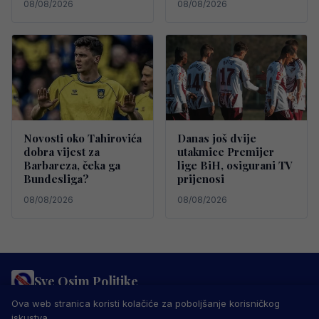
08/08/2026
08/08/2026
Novosti oko Tahirovića
Danas još dvije
dobra vijest za
utakmice Premijer
Barbareza, čeka ga
lige BiH, osigurani TV
Bundesliga?
prijenosi
08/08/2026
08/08/2026
Sve Osim Politike
PRAVILA PRIVATNOSTI
MARKETING
USLOVI KORIŠTENJA
Ova web stranica koristi kolačiće za poboljšanje korisničkog
IMPRESSUM
KONTAKT
iskustva.