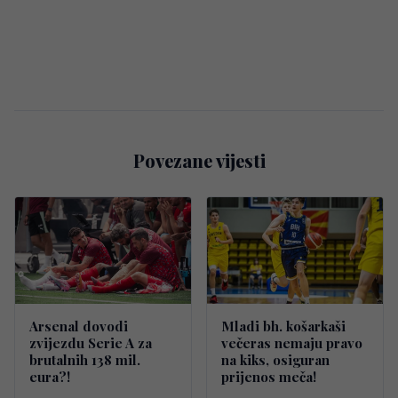
Povezane vijesti
Arsenal dovodi
Mladi bh. košarkaši
zvijezdu Serie A za
večeras nemaju pravo
brutalnih 138 mil.
na kiks, osiguran
eura?!
prijenos meča!