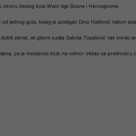
 u okviru šestog kola Wwin lige Bosne i Hercegovine.
 jednog gola, kojeg je postigao Dino Halilović nakon asis
iti penal, ali glavni sudija Sabrija Topalović nije svirao j
njena, pa je mostarski klub na odmor otišao sa prednošću o