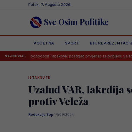
Skip
Petak, 7. Augusta 2026.
to
content
Sve Osim Politike
POČETNA
SPORT
BH. REPREZENTACI
Goooooool! Tabaković postigao prvijenac za pobjedu Salzburga!
NAJNOVIJE
ISTAKNUTE
Uzalud VAR, lakrdija se
protiv Veleža
Redakcija Sop
·
14/09/2024