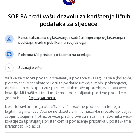
SOP.BA traži vašu dozvolu za korištenje ličnih
podataka za sljedeće:
Personalizirano oglašavanje i sadržaj, mjerenje oglašavanja i
sadržaja, uvidi u publiku i razvoj usluga
Pohrana i/ili pristup podacima na uređaju
Saznajte više
Vaši će se osobni podaci obrađivati, a podatke s vašeg uređaja (kolačiće,
jedinstvene identifikatore i druge podatke uređaja) može pohranjivati,
dijeliti te im pristupati 207 partnera ili ih može upotrebljavati ova web-
lokacija. Mi i naši partneri možemo upotrebljavati precizne podatke o
geolociranju.
Popis partnera.
Neki dobavljači mogu obrađivati vaše osobne podatke na temelju
legitimnog interesa. Ako se ne slažete s tim, u nastavku možete upravljati
svojim opcijama. Potražite vezu pri dnu ove stranice ili na izborniku web-
lokacije za upravljanje pristankom ili povlačenje pristanka u postavkama
privatnosti i kolačića.