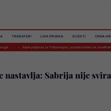
JA
TRANSFERI
LIGA PRVAKA
VIJESTI
CRNA HR
Salah potpisao za Trabzonspor, poznato koliko će zarađivati
 nastavlja: Sabrija nije svir