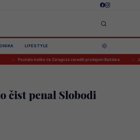
ONIKA
LIFESTYLE
Poznato koliko će Zaragoza zaraditi prodajom Baždara
Juventus od
ao čist penal Slobodi