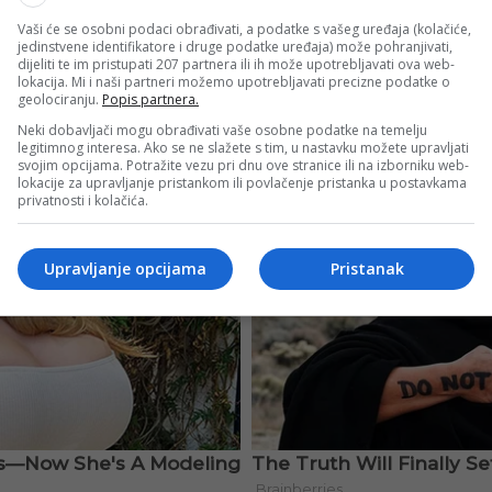
Vaši će se osobni podaci obrađivati, a podatke s vašeg uređaja (kolačiće,
jedinstvene identifikatore i druge podatke uređaja) može pohranjivati,
dijeliti te im pristupati 207 partnera ili ih može upotrebljavati ova web-
lokacija. Mi i naši partneri možemo upotrebljavati precizne podatke o
geolociranju.
Popis partnera.
Neki dobavljači mogu obrađivati vaše osobne podatke na temelju
legitimnog interesa. Ako se ne slažete s tim, u nastavku možete upravljati
svojim opcijama. Potražite vezu pri dnu ove stranice ili na izborniku web-
lokacije za upravljanje pristankom ili povlačenje pristanka u postavkama
privatnosti i kolačića.
Upravljanje opcijama
Pristanak