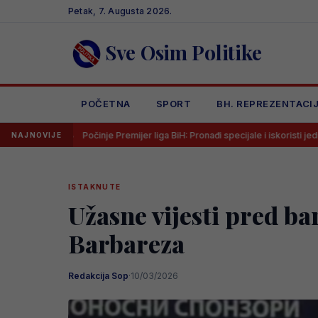
Skip
Petak, 7. Augusta 2026.
to
content
Sve Osim Politike
POČETNA
SPORT
BH. REPREZENTACI
Počinje Premijer liga BiH: Pronađi specijale i iskoristi jedinstvenu ponudu
NAJNOVIJE
ISTAKNUTE
Užasne vijesti pred ba
Barbareza
Redakcija Sop
·
10/03/2026