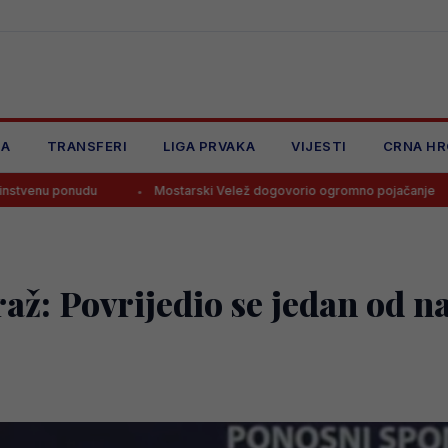
JA
TRANSFERI
LIGA PRVAKA
VIJESTI
CRNA HR
Mostarski Velež dogovorio ogromno pojačanje
Navijači Bor
raž: Povrijedio se jedan od n