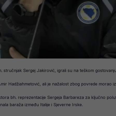
bh. stručnjak Sergej Jakirović, igrali su na teškom gostovan
Amir Hadžiahmetović, ali je nažalost zbog povrede morao iza
ora bh. reprezentacije Sergeja Barbareza za ključno poluf
ala baraža između Italije i Sjeverne Irske.