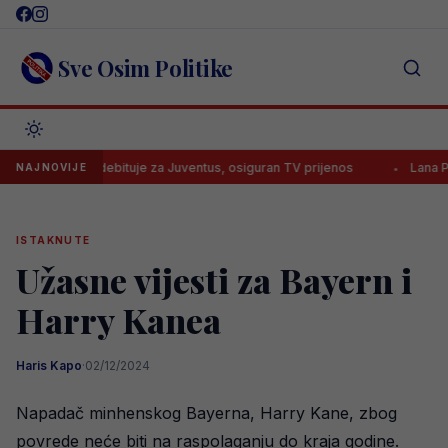
Skip
to
content
Sve Osim Politike
 subotu debituje za Juventus, osiguran TV prijenos
Lana Pudar pre
NAJNOVIJE
ISTAKNUTE
Užasne vijesti za Bayern i
Harry Kanea
Haris Kapo
·
02/12/2024
Napadač minhenskog Bayerna, Harry Kane, zbog
povrede neće biti na raspolaganju do kraja godine.