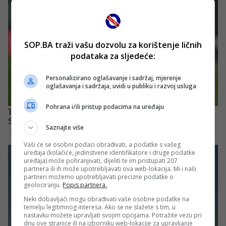
SOP.BA traži vašu dozvolu za korištenje ličnih
podataka za sljedeće:
Personalizirano oglašavanje i sadržaj, mjerenje
oglašavanja i sadržaja, uvidi u publiku i razvoj usluga
Pohrana i/ili pristup podacima na uređaju
Saznajte više
Vaši će se osobni podaci obrađivati, a podatke s vašeg
uređaja (kolačiće, jedinstvene identifikatore i druge podatke
uređaja) može pohranjivati, dijeliti te im pristupati 207
partnera ili ih može upotrebljavati ova web-lokacija. Mi i naši
partneri možemo upotrebljavati precizne podatke o
geolociranju.
Popis partnera.
Neki dobavljači mogu obrađivati vaše osobne podatke na
temelju legitimnog interesa. Ako se ne slažete s tim, u
nastavku možete upravljati svojim opcijama. Potražite vezu pri
dnu ove stranice ili na izborniku web-lokacije za upravljanje