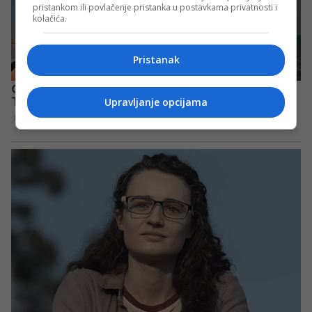
pristankom ili povlačenje pristanka u postavkama privatnosti i
kolačića.
Pristanak
Upravljanje opcijama